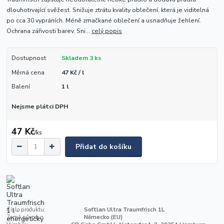
dlouhotrvající svěžest. Snižuje ztrátu kvality oblečení, která je viditelná
po cca 30 vypráních. Méně zmačkané oblečení a usnadňuje žehlení.
Ochrana zářivosti barev. Sni...
celý popis
Dostupnost
Skladem 3 ks
Měrná cena
47 Kč / l
Balení
1 l
Nejsme plátci DPH
47 Kč
/
ks
Přidat do košíku
Číslo produktu:
Softlan Ultra Traumfrisch 1L
Země původu:
Německo (EU)