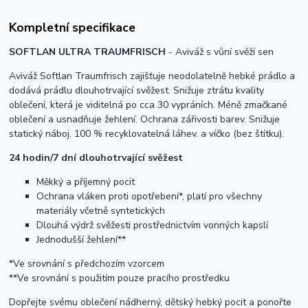
Kompletní specifikace
SOFTLAN ULTRA TRAUMFRISCH
- Aviváž s vůní svěží sen
Aviváž Softlan Traumfrisch zajišťuje neodolatelně hebké prádlo a
dodává prádlu dlouhotrvající svěžest. Snižuje ztrátu kvality
oblečení, která je viditelná po cca 30 vypráních. Méně zmačkané
oblečení a usnadňuje žehlení. Ochrana zářivosti barev. Snižuje
statický náboj. 100 % recyklovatelná láhev. a víčko (bez štítku).
24 hodin/7 dní dlouhotrvající svěžest
Měkký a příjemný pocit
Ochrana vláken proti opotřebení*, platí pro všechny
materiály včetně syntetických
Dlouhá výdrž svěžesti prostřednictvím vonných kapslí
Jednodušší žehlení**
*Ve srovnání s předchozím vzorcem
**Ve srovnání s použitím pouze pracího prostředku
Dopřejte svému oblečení nádherný, dětský hebký pocit a ponořte