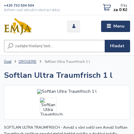
0
ks
+420 732 504 504
za
0 Kč
(během naší aktuální otevírací doby)
Menu
Hledat
Úvod
DROGERIE
Softlan Ultra Traumfrisch 1 l
Softlan Ultra Traumfrisch 1 l
SOFTLAN ULTRA TRAUMFRISCH - Aviváž s vůní svěží sen Aviváž Softlan
Traumfrisch zajišťuje neodolatelně hebké prádlo a dodává prádlu