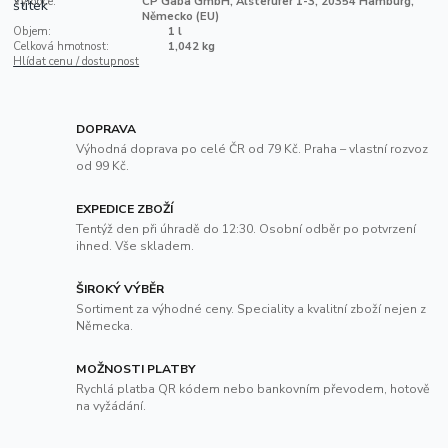
Výrobce:
CP Gaba GmbH, Alsterufer 1-3, 20354 Hamburg,
Německo (EU)
Objem:
1 l
Celková hmotnost:
1,042 kg
Hlídat cenu / dostupnost
DOPRAVA
Výhodná doprava po celé ČR od 79 Kč. Praha – vlastní rozvoz
od 99 Kč.
EXPEDICE ZBOŽÍ
Tentýž den při úhradě do 12:30. Osobní odběr po potvrzení
ihned. Vše skladem.
ŠIROKÝ VÝBĚR
Sortiment za výhodné ceny. Speciality a kvalitní zboží nejen z
Německa.
MOŽNOSTI PLATBY
Rychlá platba QR kódem nebo bankovním převodem, hotově
na vyžádání.