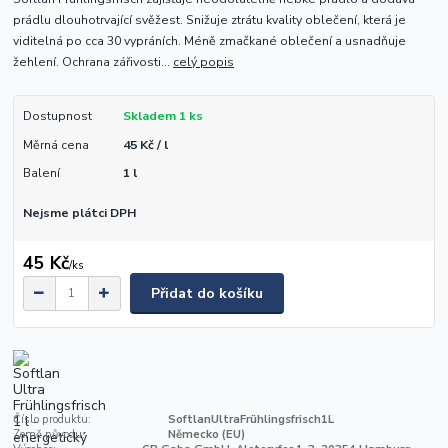
prádlu dlouhotrvající svěžest. Snižuje ztrátu kvality oblečení, která je
viditelná po cca 30 vypráních. Méně zmačkané oblečení a usnadňuje
žehlení. Ochrana zářivosti...
celý popis
Dostupnost
Skladem 1 ks
Měrná cena
45 Kč / l
Balení
1 l
Nejsme plátci DPH
45 Kč
/
ks
Přidat do košíku
Číslo produktu:
SoftlanUltraFrühlingsfrisch1L
Země původu:
Německo (EU)