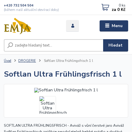
0
ks
+420 732 504 504
za
0 Kč
(během naší aktuální otevírací doby)
Menu
Hledat
Úvod
DROGERIE
Softlan Ultra Frühlingsfrisch 1 l
Softlan Ultra Frühlingsfrisch 1 l
SOFTLAN ULTRA FRÜHLINGSFRISCH - Aviváž s vůní čerstvé jaro Aviváž
Softlan Frühlingsfrisch zajišťuje neodolatelně hebké prádlo a dodává