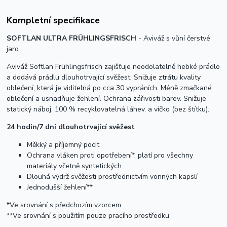
Kompletní specifikace
SOFTLAN ULTRA FRÜHLINGSFRISCH
- Aviváž s vůní čerstvé
jaro
Aviváž Softlan Frühlingsfrisch zajišťuje neodolatelně hebké prádlo
a dodává prádlu dlouhotrvající svěžest. Snižuje ztrátu kvality
oblečení, která je viditelná po cca 30 vypráních. Méně zmačkané
oblečení a usnadňuje žehlení. Ochrana zářivosti barev. Snižuje
statický náboj. 100 % recyklovatelná láhev. a víčko (bez štítku).
24 hodin/7 dní dlouhotrvající svěžest
Měkký a příjemný pocit
Ochrana vláken proti opotřebení*, platí pro všechny
materiály včetně syntetických
Dlouhá výdrž svěžesti prostřednictvím vonných kapslí
Jednodušší žehlení**
*Ve srovnání s předchozím vzorcem
**Ve srovnání s použitím pouze pracího prostředku