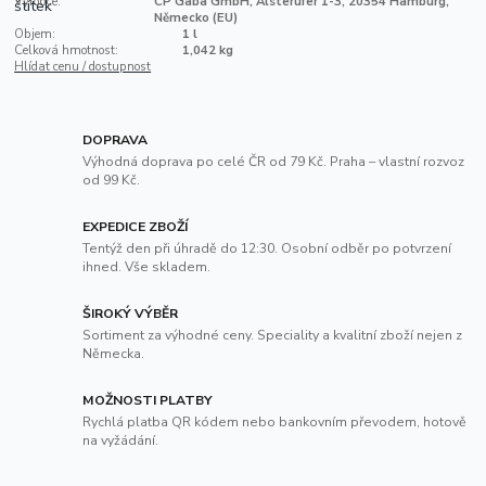
Výrobce:
CP Gaba GmbH, Alsterufer 1-3, 20354 Hamburg,
Německo (EU)
Objem:
1 l
Celková hmotnost:
1,042 kg
Hlídat cenu / dostupnost
DOPRAVA
Výhodná doprava po celé ČR od 79 Kč. Praha – vlastní rozvoz
od 99 Kč.
EXPEDICE ZBOŽÍ
Tentýž den při úhradě do 12:30. Osobní odběr po potvrzení
ihned. Vše skladem.
ŠIROKÝ VÝBĚR
Sortiment za výhodné ceny. Speciality a kvalitní zboží nejen z
Německa.
MOŽNOSTI PLATBY
Rychlá platba QR kódem nebo bankovním převodem, hotově
na vyžádání.