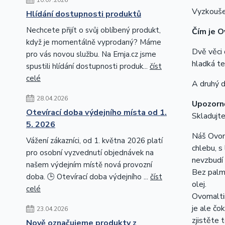
Vyzkoušej
Hlídání dostupnosti produktů
Nechcete přijít o svůj oblíbený produkt,
Čím je O
když je momentálně vyprodaný? Máme
Dvě věci
pro vás novou službu. Na Emja.cz jsme
hladká te
spustili hlídání dostupnosti produk...
číst
celé
A druhý d
28.04.2026
Upozorně
Otevírací doba výdejního místa od 1.
Skladujte
5. 2026
Náš Ovoma
Vážení zákazníci, od 1. května 2026 platí
chlebu, s
pro osobní vyzvednutí objednávek na
nevzbudí 
našem výdejním místě nová provozní
Bez palm
doba. 🕒 Otevírací doba výdejního ...
číst
olej.
celé
Ovomaltin
je ale čo
23.04.2026
zjistěte
Nově označujeme produkty z