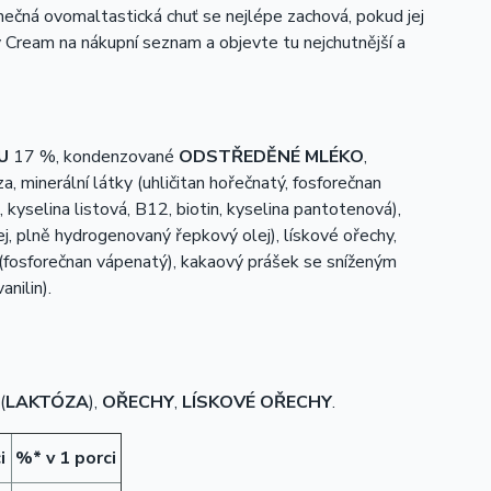
ečná ovomaltastická chuť se nejlépe zachová, pokud jej
 Cream na nákupní seznam a objevte tu nejchutnější a
U
17 %, kondenzované
ODSTŘEDĚNÉ MLÉKO
,
za, minerální látky (uhličitan hořečnatý, fosforečnan
6, kyselina listová, B12, biotin, kyselina pantotenová),
lej, plně hydrogenovaný řepkový olej), lískové ořechy,
í (fosforečnan vápenatý), kakaový prášek se sníženým
nilin).
(
LAKTÓZA
),
OŘECHY
,
LÍSKOVÉ OŘECHY
.
i
%* v 1 porci