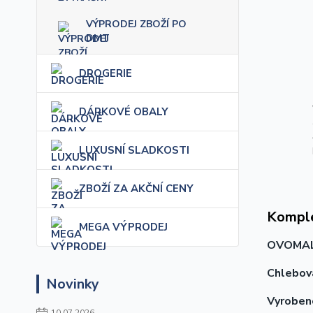
VÝPRODEJ ZBOŽÍ PO
DMT
DROGERIE
DÁRKOVÉ OBALY
LUXUSNÍ SLADKOSTI
ZBOŽÍ ZA AKČNÍ CENY
Komple
MEGA VÝPRODEJ
OVOMAL
Chlebov
Novinky
Vyrobeno
10.07.2026