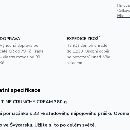
Hmotno
Celkov
Hlídat 
DOPRAVA
EXPEDICE ZBOŽÍ
Výhodná doprava po
Tentýž den při úhradě
celé ČR od 79 Kč. Praha
do 12:30. Osobní odběr
– vlastní rozvoz od 99
po potvrzení ihned. Vše
Kč.
skladem.
tní specifikace
TINE CRUNCHY CREAM 380 g
á pomazánka s 33 % sladového nápojového prášku Ovomal
 ve Švýcarsku. Užijte si to po celém světě.