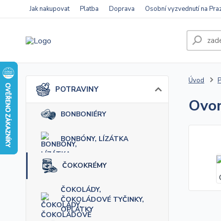
Jak nakupovat
Platba
Doprava
Osobní vyzvednutí na Pra
Úvod
POTRAVINY
Ovom
BONBONIÉRY
BONBÓNY, LÍZÁTKA
ČOKOKRÉMY
ČOKOLÁDY,
ČOKOLÁDOVÉ TYČINKY,
OPLATKY