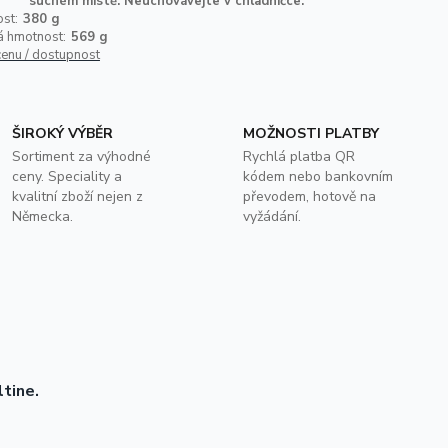
suchém místě. Neuchovávejte v chladničce.
st:
380 g
á hmotnost:
569 g
cenu / dostupnost
ŠIROKÝ VÝBĚR
MOŽNOSTI PLATBY
Sortiment za výhodné
Rychlá platba QR
ceny. Speciality a
kódem nebo bankovním
kvalitní zboží nejen z
převodem, hotově na
Německa.
vyžádání.
tine.