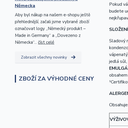
Pokud vám
Německa
budete ud
Aby byl nákup na našem e-shopu ještě
nejkřupav
přehlednější, začali jsme vybrané zboží
označovat logy „Německý produkt –
SLOŽEN
Made in Germany“ a „Dovezeno z
Sladový 
Německa“...
číst celé
kondenz
vápenatý),
Zobrazit všechny novinky
jedlá sůl
EMULGÁ
obsahem t
ZBOŽÍ ZA VÝHODNÉ CENY
¹Certifik
ALERGE
Obsahuje
VÝŽIVO