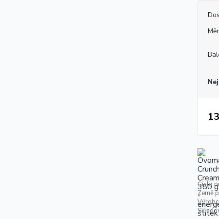
Dos
Měr
Bal
Nej
13
Číslo p
Země p
Výrobc
Skladov