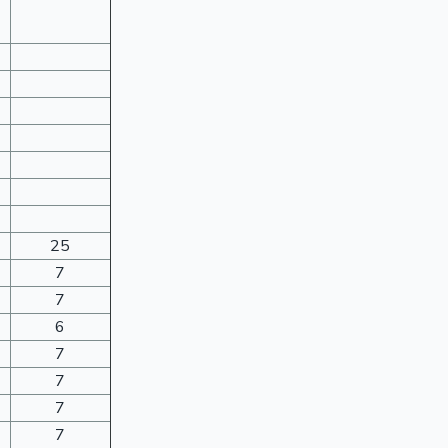
25
7
7
6
7
7
7
7