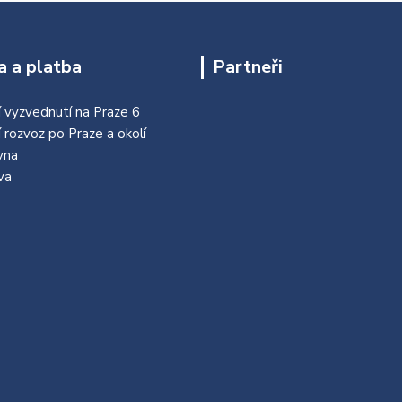
 a platba
Partneři
 vyzvednutí na Praze 6
í rozvoz po Praze a okolí
vna
va