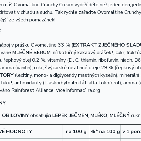
 náš Ovomaltine Crunchy Cream vydrží déle než jeden den, jedin
ržovat v chladu a suchu. Tak rychle zařaďte Ovomaltine Crunchy
ější ze všech pomazánek!
Í
:
nápoj v prášku Ovomaltine 33 % (
EXTRAKT Z JEČNÉHO SLAD
ované
MLÉČNÉ SÉRUM
, nízkotučný kakaový prášek¹, cukr, fruktó
 řepkový olej 0,2 %, vitamíny (E , C, thiamin, riboflavin, niacin, B
, aroma (vanilin), cukr, švýcarské rostlinné oleje 29 % (řepkový o
TORY
(lecitiny, mono- a diglyceridy mastných kyselin), mineráln
uku¹, antioxidanty (L-askorbylpalmitát, alfa-tokoferol), aroma (va
ováno Rainforest Alliance. Více informací: ra.org
NY
:
:
OBILOVINY
obsahující
LEPEK
,
JEČMEN
,
MLÉKO
,
MLÉČNÝ
cukr 
VÉ HODNOTY
na 100 g
%* na 100 g
v 1 porc