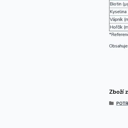
Biotin (µ
Kyselina
Vápník (
Hořčík (
*Referenč
Obsahuje
Zboží 
POTR