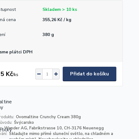
tupnost
Skladem > 10 ks
ná cena
355,26 Kč / kg
ení
380 g
sme plátci DPH
5 Kč
Přidat do košíku
/
ks
roduktu:
Ovomaltine Crunchy Cream 380g
ůvodu:
Švýcarsko
e:
Wander AG, Fabrikstrasse 10, CH-3176 Neuenegg
ání:
Skladujte mimo přímé sluneční světlo, na chladném a