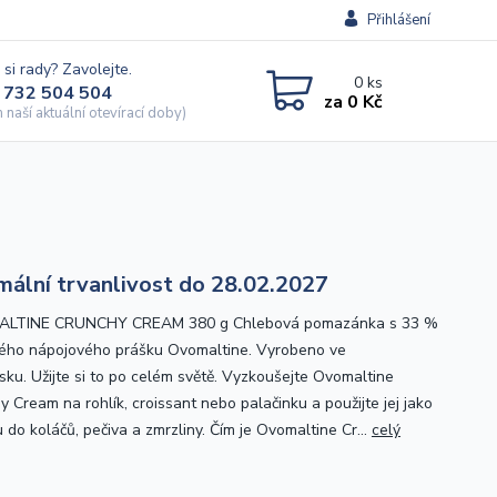
Přihlášení
 si rady? Zavolejte.
0
ks
 732 504 504
za
0 Kč
naší aktuální otevírací doby)
mální trvanlivost do 28.02.2027
LTINE CRUNCHY CREAM 380 g Chlebová pomazánka s 33 %
ého nápojového prášku Ovomaltine. Vyrobeno ve
sku. Užijte si to po celém světě. Vyzkoušejte Ovomaltine
 Cream na rohlík, croissant nebo palačinku a použijte jej jako
 do koláčů, pečiva a zmrzliny. Čím je Ovomaltine Cr...
celý