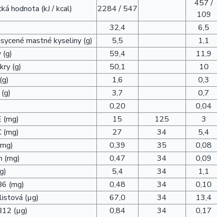
457 /
ká hodnota (kJ / kcal)
2284 / 547
109
32,4
6,5
asycené mastné kyseliny (g)
5,5
1,1
 (g)
59,4
11,9
kry (g)
50,1
10
(g)
1,6
0,3
 (g)
3,7
0,7
0,20
0,04
E (mg)
15
125
3
C (mg)
27
34
5,4
(mg)
0,39
35
0,08
n (mg)
0,47
34
0,09
g)
5,4
34
1,1
B6 (mg)
0,48
34
0,10
listová (µg)
67,0
34
13,4
B12 (µg)
0,84
34
0,17