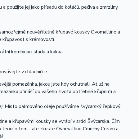
 použijte jej jako přísadu do koláčů, pečiva a zmrzliny.
u samozřejmě neuvěřitelně křupavé kousky Ovomaltine a
e křupavost s krémovostí.
átní kombinaci sladu a kakaa.
ovávejte v chladničce.
jší pomazánka, jakou jste kdy ochutnali. Ať už na
omazánka přináší do vašeho života potřebné křupnutí a
j! Místo palmového oleje používáme švýcarský řepkový
ne a křupavými kousky se vyrábí v srdci Švýcarska. Čím
 teorií o tom - ale zkuste Ovomaltine Crunchy Cream a
ě!