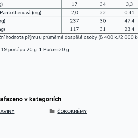
g)
17
34
3,3
 Pantothenová (mg)
2,0
33
0,41
mg)
237
30
47,4
mg)
117
31
23,4
ní hodnota příjmu u průměrné dospělé osoby (8 400 kJ/2 000 kc
 19 porcí po 20 g. 1 Porce=20 g
zařazeno v kategoriích
AVINY
ČOKOKRÉMY