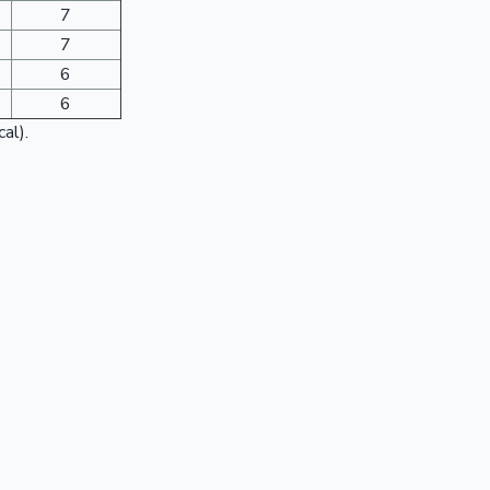
7
7
6
6
al).