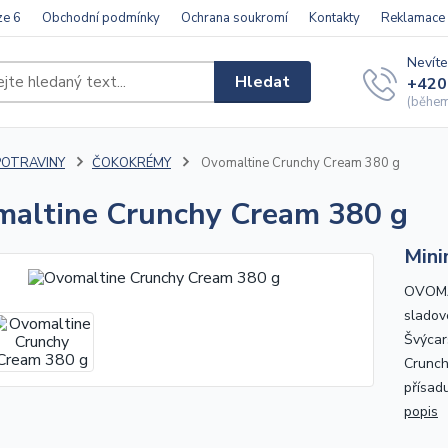
ze 6
Obchodní podmínky
Ochrana soukromí
Kontakty
Reklamace
Nevíte
Hledat
+420
(během 
POTRAVINY
ČOKOKRÉMY
Ovomaltine Crunchy Cream 380 g
altine Crunchy Cream 380 g
Mini
OVOMA
sladov
Švýcar
Crunchy
přísadu
popis