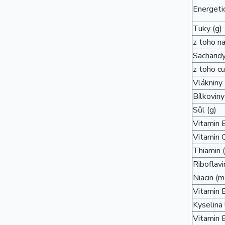
Energetic
Tuky (g)
z toho n
Sacharidy
z toho cu
Vlákniny 
Bílkoviny
Sůl (g)
Vitamin 
Vitamin 
Thiamin 
Riboflavi
Niacin (m
Vitamin 
Kyselina 
Vitamin 