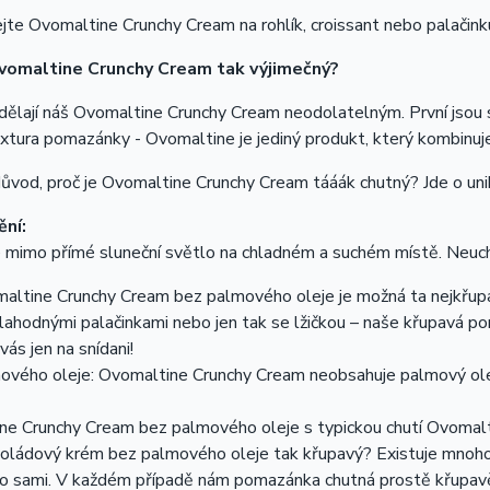
te Ovomaltine Crunchy Cream na rohlík, croissant nebo palačinku a
vomaltine Crunchy Cream tak výjimečný?
 dělají náš Ovomaltine Crunchy Cream neodolatelným. První jso
xtura pomazánky - Ovomaltine je jediný produkt, který kombinuj
ůvod, proč je Ovomaltine Crunchy Cream tááák chutný? Jde o unik
ní:
 mimo přímé sluneční světlo na chladném a suchém místě. Neuch
ltine Crunchy Cream bez palmového oleje je možná ta nejkřupavě
 lahodnými palačinkami nebo jen tak se lžičkou – naše křupavá p
vás jen na snídani!
ového oleje: Ovomaltine Crunchy Cream neobsahuje palmový ole
e Crunchy Cream bez palmového oleje s typickou chutí Ovomalti
koládový krém bez palmového oleje tak křupavý? Existuje mnoho
 to sami. V každém případě nám pomazánka chutná prostě křupav