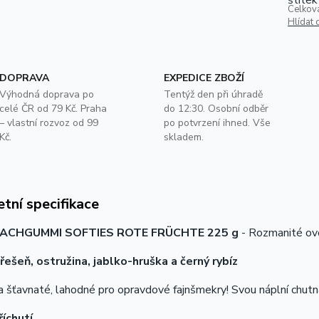
Celkov
Hlídat 
DOPRAVA
EXPEDICE ZBOŽÍ
Výhodná doprava po
Tentýž den při úhradě
celé ČR od 79 Kč. Praha
do 12:30. Osobní odběr
– vlastní rozvoz od 99
po potvrzení ihned. Vše
Kč.
skladem.
tní specifikace
LACHGUMMI SOFTIES ROTE FRÜCHTE 225 g
- Rozmanité ov
třešeň, ostružina, jablko-hruška a černý rybíz
 šťavnaté, lahodné pro opravdové fajnšmekry! Svou náplní chutn
říchutí