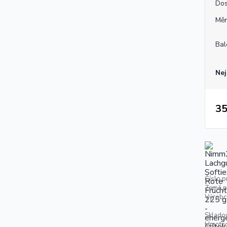
Dos
Měr
Bal
Nej
35
Číslo p
Země p
Výrobc
Skladov
Hmotno