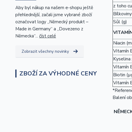
z toho cu
Aby byl nákup na našem e-shopu ještě
Bílkoviny
přehlednější, začali jsme vybrané zboží
Sůl (g)
označovat logy „Německý produkt –
Made in Germany“ a „Dovezeno z
VITAMÍ
Německa“...
číst celé
Niacin (m
Vitamín 
Zobrazit všechny novinky
Kyselina
Vitamín 
ZBOŽÍ ZA VÝHODNÉ CENY
Biotin (µ
Vitamín 
*Referenč
Balení ob
NĚMEC