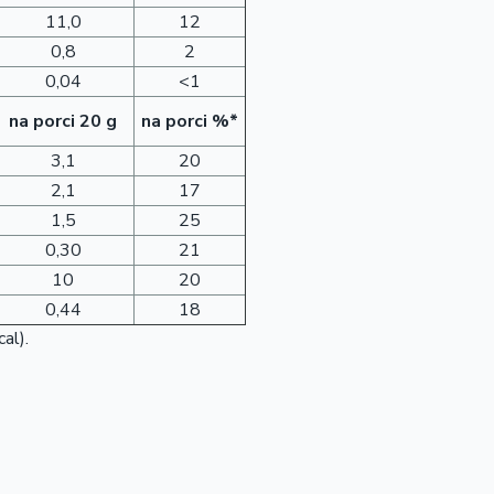
11,0
12
0,8
2
0,04
<1
na porci 20 g
na porci %*
3,1
20
2,1
17
1,5
25
0,30
21
10
20
0,44
18
al).