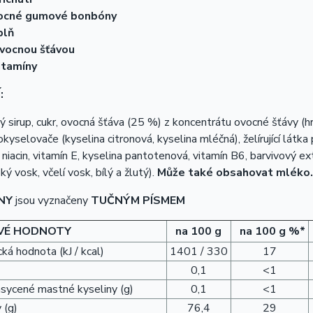
ocné gumové bonbóny
plň
vocnou šťávou
itamíny
:
 sirup, cukr, ovocná šťáva (25 %) z koncentrátu ovocné šťávy (hroz
 okyselovače (kyselina citronová, kyselina mléčná), želírující látka
), niacin, vitamín E, kyselina pantotenová, vitamín B6, barvivový e
ký vosk, včelí vosk, bílý a žlutý).
Může také obsahovat mléko.
NY
jsou vyznačeny
TUČNÝM PÍSMEM
VÉ HODNOTY
na 100 g
na 100 g %*
ká hodnota (kJ / kcal)
1401 / 330
17
0,1
<1
asycené mastné kyseliny (g)
0,1
<1
 (g)
76,4
29