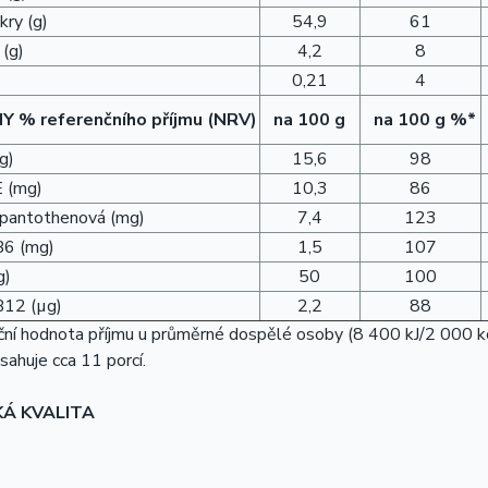
kry (g)
54,9
61
 (g)
4,2
8
0,21
4
NY
% referenčního příjmu (NRV)
na 100 g
na 100 g %*
g)
15,6
98
E (mg)
10,3
86
 pantothenová (mg)
7,4
123
B6 (mg)
1,5
107
g)
50
100
B12 (µg)
2,2
88
ní hodnota příjmu u průměrné dospělé osoby (8 400 kJ/2 000 kc
sahuje cca 11 porcí.
KÁ KVALITA