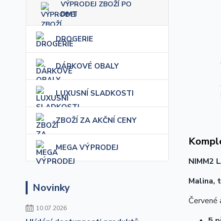
VÝPRODEJ ZBOŽÍ PO
DMT
DROGERIE
DÁRKOVÉ OBALY
LUXUSNÍ SLADKOSTI
ZBOŽÍ ZA AKČNÍ CENY
Komple
MEGA VÝPRODEJ
NIMM2 
Malina, 
Novinky
Červené a
10.07.2026
5 p