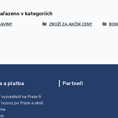
zařazeno v kategoriích
AVINY
ZBOŽÍ ZA AKČNÍ CENY
BON
 a platba
Partneři
 vyzvednutí na Praze 6
í rozvoz po Praze a okolí
vna
va