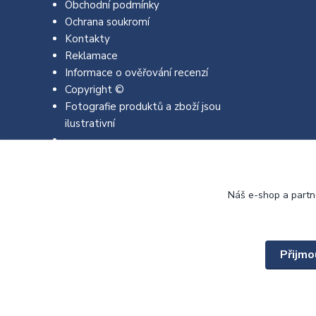
Obchodní podmínky
Ochrana soukromí
Kontakty
Reklamace
Informace o ověřování recenzí
Copyright ©
Fotografie produktů a zboží jsou
ilustrativní
Náš e-shop a partn
Přijmo
Copyright © 2022 - 2026 EMJA.cz Všechna práva vyhrazena.