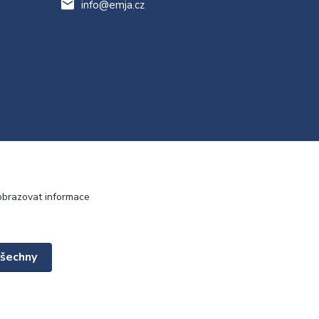
info@emja.cz
obrazovat informace
všechny
Vytvořeno na
Eshop-rychle.cz