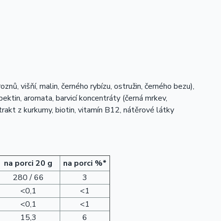
nů, višňí, malin, černého rybízu, ostružin, černého bezu),
 pektin, aromata, barvicí koncentráty (černá mrkev,
xtrakt z kurkumy, biotin, vitamín B12, nátěrové látky
na porci 20 g
na porci %*
280 / 66
3
<0,1
<1
<0,1
<1
15,3
6