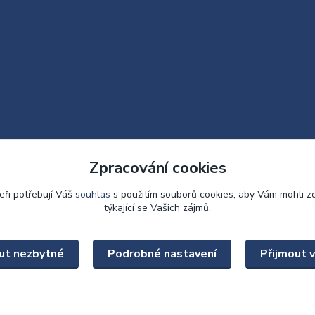
Zpracování cookies
eři potřebují Váš
souhlas
s použitím souborů cookies, aby Vám mohli z
týkající se Vašich zájmů.
Upravit sběr cookies.
ut nezbytné
Podrobné nastavení
Přijmout 