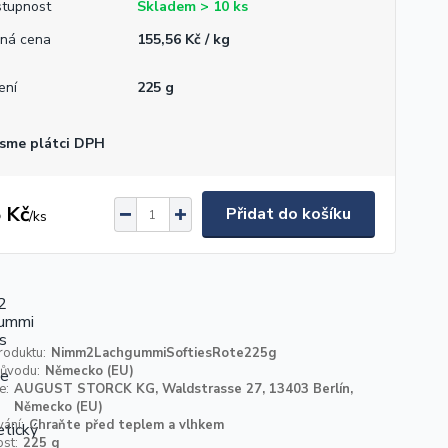
tupnost
Skladem > 10 ks
ná cena
155,56 Kč / kg
ení
225 g
sme plátci DPH
 Kč
Přidat do košíku
/
ks
roduktu:
Nimm2LachgummiSoftiesRote225g
ůvodu:
Německo (EU)
e:
AUGUST STORCK KG, Waldstrasse 27, 13403 Berlín,
Německo (EU)
ání:
Chraňte před teplem a vlhkem
st:
225 g