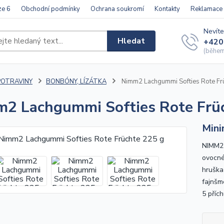
ze 6
Obchodní podmínky
Ochrana soukromí
Kontakty
Reklamace
Nevíte
Hledat
+420
(během 
POTRAVINY
BONBÓNY, LÍZÁTKA
Nimm2 Lachgummi Softies Rote Fr
2 Lachgummi Softies Rote Frü
Mini
NIMM2
ovocné
hruška
fajnšm
5 příc