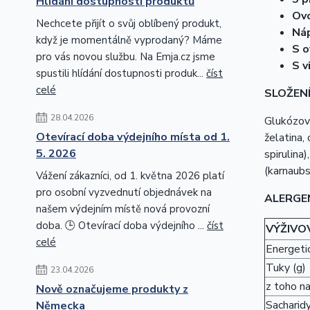
Hlídání dostupnosti produktů
Ov
Nechcete přijít o svůj oblíbený produkt,
Ná
když je momentálně vyprodaný? Máme
S o
pro vás novou službu. Na Emja.cz jsme
S v
spustili hlídání dostupnosti produk...
číst
celé
SLOŽENÍ
28.04.2026
Glukózový
Otevírací doba výdejního místa od 1.
želatina,
5. 2026
spirulina
(karnaubs
Vážení zákazníci, od 1. května 2026 platí
pro osobní vyzvednutí objednávek na
ALERGE
našem výdejním místě nová provozní
doba. 🕒 Otevírací doba výdejního ...
číst
VÝŽIVO
celé
Energetic
Tuky (g)
23.04.2026
z toho n
Nově označujeme produkty z
Sacharidy
Německa