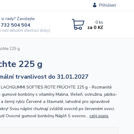
Přihlášení
 si rady? Zavolejte.
0
ks
 732 504 504
za
0 Kč
naší aktuální otevírací doby)
üchte 225 g
chte 225 g
mální trvanlivost do 31.01.2027
 LACHGUMMI SOFTIES ROTE FRÜCHTE 225 g - Rozmanité
 gumové bonbóny s vitamíny Malina, třešeň, ostružina, jablko-
 a černý rybíz Červené a šťavnaté, lahodné pro opravdové
ekry! Svou náplní chutnají zvláště ovocně po červeném ovoci.
hutí Ovocné gumové bonbóny Náplň S ovocno...
celý popis