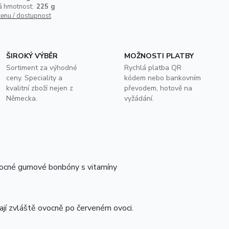
á hmotnost:
225 g
cenu / dostupnost
ŠIROKÝ VÝBĚR
MOŽNOSTI PLATBY
Sortiment za výhodné
Rychlá platba QR
ceny. Speciality a
kódem nebo bankovním
kvalitní zboží nejen z
převodem, hotově na
Německa.
vyžádání.
ocné gumové bonbóny s vitamíny
ají zvláště ovocně po červeném ovoci.