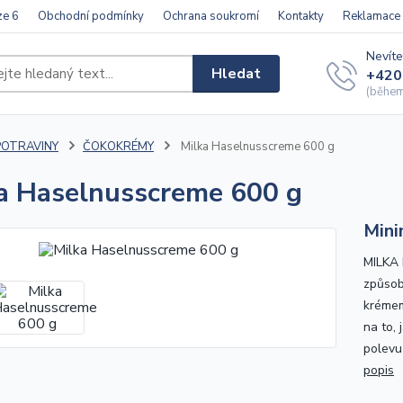
ze 6
Obchodní podmínky
Ochrana soukromí
Kontakty
Reklamace
Nevíte
Hledat
+420
(během 
POTRAVINY
ČOKOKRÉMY
Milka Haselnusscreme 600 g
a Haselnusscreme 600 g
Mini
MILKA 
způsob
krémem
na to,
polevu
popis