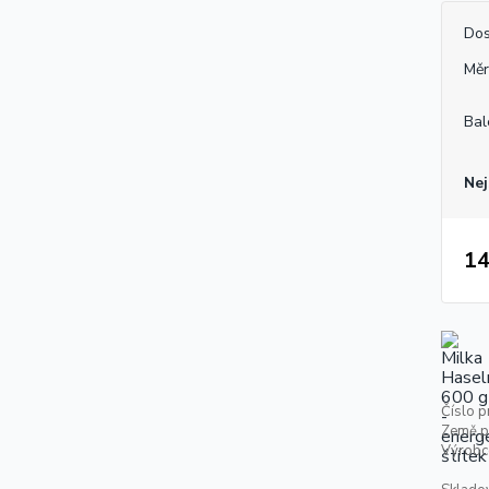
Dos
Měr
Bal
Nej
14
Číslo p
Země p
Výrobc