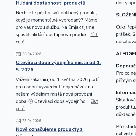
dorty apo
Hlídání dostupnosti produktů
Nechcete přijít o svůj oblíbený produkt,
SLOŽEN
když je momentálně vyprodaný? Máme
Cukr, řep
pro vás novou službu. Na Emja.cz jsme
prášek,
S
spustili hlídání dostupnosti produk...
číst
obsahovat
celé
ALERGE
28.04.2026
Otevírací doba výdejního místa od 1.
Doporuče
5. 2026
Pro co ne
Vážení zákazníci, od 1. května 2026 platí
přímým s
pro osobní vyzvednutí objednávek na
Informac
našem výdejním místě nová provozní
Skladován
doba. 🕒 Otevírací doba výdejního ...
číst
produktu.
celé
důkladně
23.04.2026
Při sklad
Nově označujeme produkty z
ovlivnilo