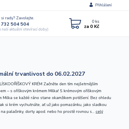
Přihlášení
 si rady? Zavolejte.
0
ks
 732 504 504
za
0 Kč
naší aktuální otevírací doby)
mální trvanlivost do 06.02.2027
LÍSKOOŘÍŠKOVÝ KRÉM Začněte den tím nejšetrnějším
em – s oříškovým krémem Milka! S krémovým oříškovým
 Milka se každé ráno stane okamžikem potěšení. Bez ohledu
 jak si krém vychutnáte, ať už jako pomazánku, jako sladkou
 na palačinky, dorty apod. nebo ho prostě rovnou s...
celý