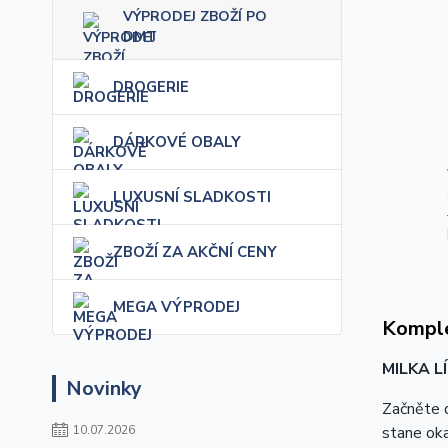
VÝPRODEJ ZBOŽÍ PO
DMT
DROGERIE
DÁRKOVÉ OBALY
LUXUSNÍ SLADKOSTI
ZBOŽÍ ZA AKČNÍ CENY
MEGA VÝPRODEJ
Komple
MILKA 
Novinky
Začněte 
stane oka
10.07.2026