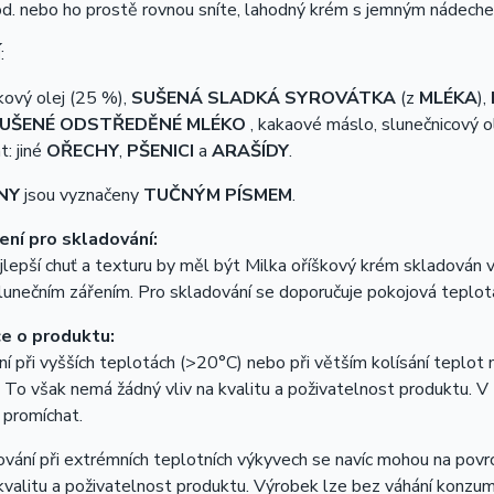
d. nebo ho prostě rovnou sníte, lahodný krém s jemným nádechem 
Í
:
kový olej (25 %),
SUŠENÁ SLADKÁ SYROVÁTKA
(z
MLÉKA
),
UŠENÉ ODSTŘEDĚNÉ MLÉKO
, kakaové máslo, slunečnicový ol
: jiné
OŘECHY
,
PŠENICI
a
ARAŠÍDY
.
NY
jsou vyznačeny
TUČNÝM PÍSMEM
.
ní pro skladování:
jlepší chuť a texturu by měl být Milka oříškový krém skladován 
lunečním zářením. Pro skladování se doporučuje pokojová teplo
e o produktu:
í při vyšších teplotách (>20°C) nebo při větším kolísání teplot
 To však nemá žádný vliv na kvalitu a poživatelnost produktu.
 promíchat.
ování při extrémních teplotních výkyvech se navíc mohou na povrch
 kvalitu a poživatelnost produktu. Výrobek lze bez váhání konzu