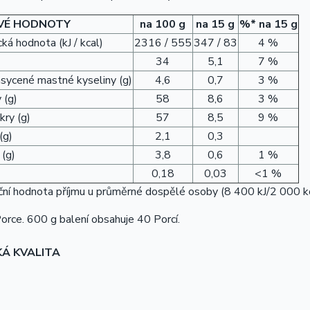
VÉ HODNOTY
na 100 g
na 15 g
%* na 15 g
ká hodnota (kJ / kcal)
2316 / 555
347 / 83
4 %
34
5,1
7 %
asycené mastné kyseliny (g)
4,6
0,7
3 %
 (g)
58
8,6
3 %
kry (g)
57
8,5
9 %
(g)
2,1
0,3
 (g)
3,8
0,6
1 %
0,18
0,03
<1 %
ní hodnota příjmu u průměrné dospělé osoby (8 400 kJ/2 000 kc
rce. 600 g balení obsahuje 40 Porcí.
KÁ KVALITA