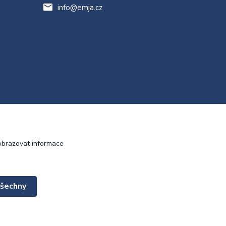
info@emja.cz
obrazovat informace
všechny
Vytvořeno na
Eshop-rychle.cz