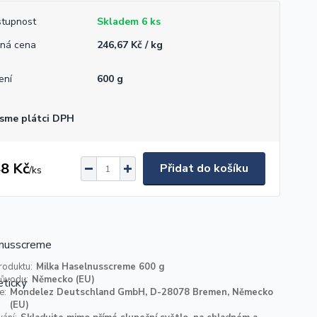
tupnost
Skladem 6 ks
ná cena
246,67 Kč / kg
ení
600 g
sme plátci DPH
8 Kč
Přidat do košíku
/
ks
roduktu:
Milka Haselnusscreme 600 g
ůvodu:
Německo (EU)
e:
Mondelez Deutschland GmbH, D-28078 Bremen, Německo
(EU)