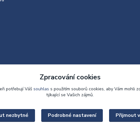
Zpracování cookies
eři potřebují Váš
souhlas
s použitím souborů cookies, aby Vám mohli z
týkající se Vašich zájmů.
Upravit sběr cookies.
ut nezbytné
Podrobné nastavení
Přijmout 