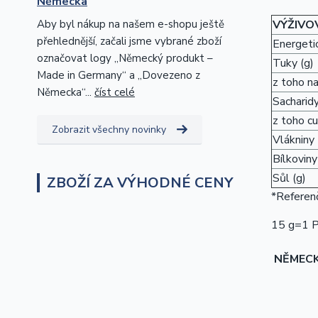
Německa
VÝŽIVO
Aby byl nákup na našem e-shopu ještě
přehlednější, začali jsme vybrané zboží
Energetic
označovat logy „Německý produkt –
Tuky (g)
Made in Germany“ a „Dovezeno z
z toho n
Německa“...
číst celé
Sacharidy
z toho cu
Zobrazit všechny novinky
Vlákniny 
Bílkoviny
Sůl (g)
ZBOŽÍ ZA VÝHODNÉ CENY
*Referenč
15 g=1 Po
NĚMEC