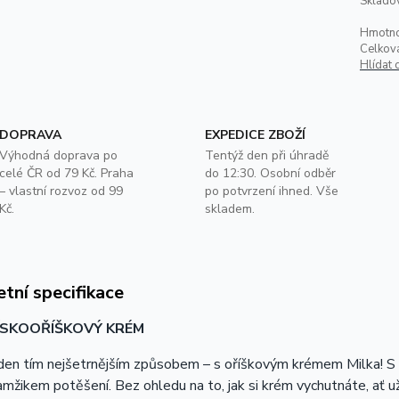
Skladov
Hmotno
Celkov
Hlídat 
DOPRAVA
EXPEDICE ZBOŽÍ
Výhodná doprava po
Tentýž den při úhradě
celé ČR od 79 Kč. Praha
do 12:30. Osobní odběr
– vlastní rozvoz od 99
po potvrzení ihned. Vše
Kč.
skladem.
tní specifikace
LÍSKOOŘÍŠKOVÝ KRÉM
den tím nejšetrnějším způsobem – s oříškovým krémem Milka! 
mžikem potěšení. Bez ohledu na to, jak si krém vychutnáte, ať u