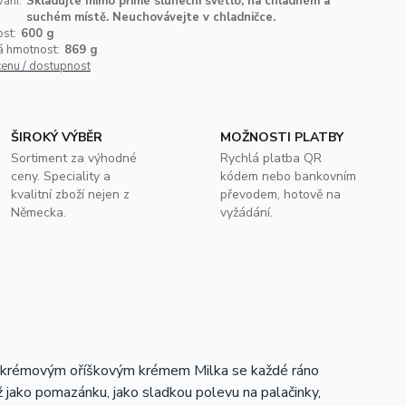
ání:
Skladujte mimo přímé sluneční světlo, na chladném a
suchém místě. Neuchovávejte v chladničce.
st:
600 g
á hmotnost:
869 g
cenu / dostupnost
ŠIROKÝ VÝBĚR
MOŽNOSTI PLATBY
Sortiment za výhodné
Rychlá platba QR
ceny. Speciality a
kódem nebo bankovním
kvalitní zboží nejen z
převodem, hotově na
Německa.
vyžádání.
S krémovým oříškovým krémem Milka se každé ráno
ž jako pomazánku, jako sladkou polevu na palačinky,