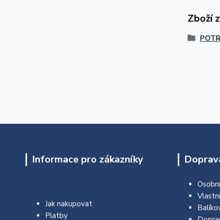
Zboží 
POTR
Informace pro zákazníky
Doprava
Osobní
Vlastn
Jak nakupovat
Balíko
Platby
Dopra