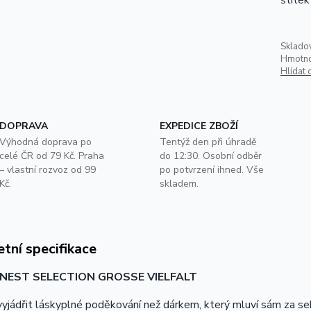
Skladov
Hmotno
Hlídat 
DOPRAVA
EXPEDICE ZBOŽÍ
Výhodná doprava po
Tentýž den při úhradě
celé ČR od 79 Kč. Praha
do 12:30. Osobní odběr
– vlastní rozvoz od 99
po potvrzení ihned. Vše
Kč.
skladem.
tní specifikace
INEST SELECTION GROSSE VIELFALT
vyjádřit láskyplné poděkování než dárkem, který mluví sám za s