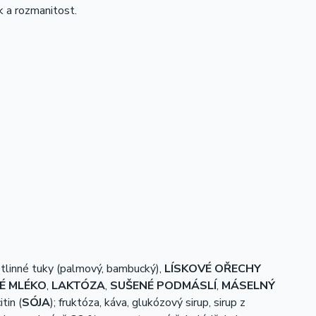
k a rozmanitost.
ostlinné tuky (palmový, bambucký),
LÍSKOVÉ OŘECHY
É MLÉKO
,
LAKTÓZA
,
SUŠENÉ PODMÁSLÍ
,
MÁSELNÝ
tin (
SÓJA
); fruktóza, káva, glukózový sirup, sirup z