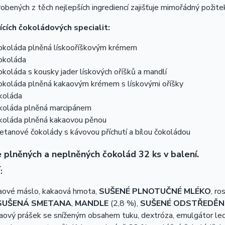
yrobených z těch nejlepších ingrediencí zajišťuje mimořádný požite
jících čokoládových specialit:
okoláda plněná lískooříškovým krémem
okoláda
koláda s kousky jader lískových oříšků a mandlí
okoláda plněná kakaovým krémem s lískovými oříšky
koláda
koláda plněná marcipánem
koláda plněná kakaovou pěnou
tanové čokolády s kávovou příchutí a bílou čokoládou
 plněných a neplněných čokolád 32 ks v balení.
:
kaové máslo, kakaová hmota,
SUŠENÉ PLNOTUČNÉ MLÉKO
, r
SUŠENÁ SMETANA
,
MANDLE
(2,8 %),
SUŠENÉ ODSTŘEDĚN
kaový prášek se sníženým obsahem tuku, dextróza, emulgátor leci