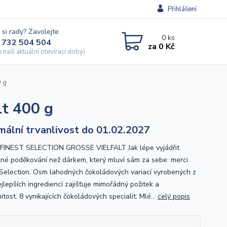
Přihlášení
 si rady? Zavolejte.
0
ks
 732 504 504
za
0 Kč
naší aktuální otevírací doby)
0 g
lt 400 g
mální trvanlivost do 01.02.2027
FINEST SELECTION GROSSE VIELFALT Jak lépe vyjádřit
lné poděkování než dárkem, který mluví sám za sebe: merci
 Selection. Osm lahodných čokoládových variací vyrobených z
jlepších ingrediencí zajišťuje mimořádný požitek a
tost. 8 vynikajících čokoládových specialit: Mlé...
celý popis