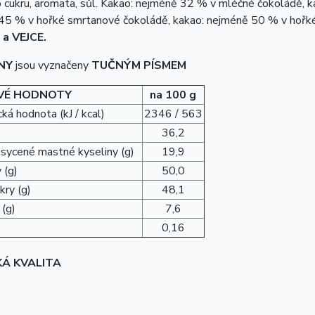
o cukru, aromata, sůl. Kakao: nejméně 32 % v mléčné čokoládě,
45 % v hořké smrtanové čokoládě, kakao: nejméně 50 % v hořk
a VEJCE.
NY
jsou vyznačeny
TUČNÝM PÍSMEM
VÉ HODNOTY
na 100 g
ká hodnota (kJ / kcal)
2346 / 563
36,2
asycené mastné kyseliny (g)
19,9
 (g)
50,0
kry (g)
48,1
 (g)
7,6
0,16
KÁ KVALITA