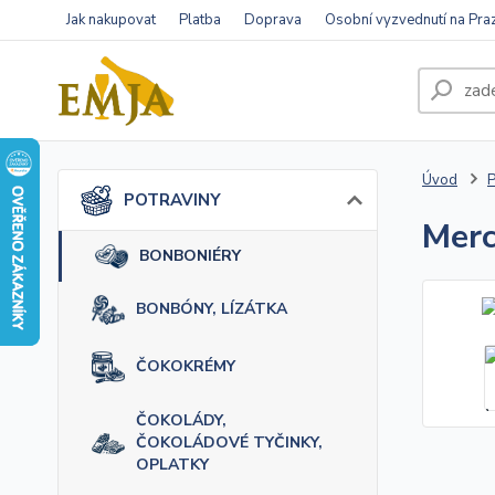
Jak nakupovat
Platba
Doprava
Osobní vyzvednutí na Pra
Úvod
POTRAVINY
Merc
BONBONIÉRY
BONBÓNY, LÍZÁTKA
ČOKOKRÉMY
ČOKOLÁDY,
ČOKOLÁDOVÉ TYČINKY,
OPLATKY