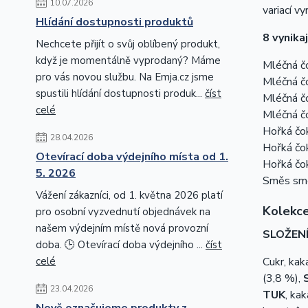
10.07.2026
variací v
Hlídání dostupnosti produktů
8 vynika
Nechcete přijít o svůj oblíbený produkt,
když je momentálně vyprodaný? Máme
Mléčná č
pro vás novou službu. Na Emja.cz jsme
Mléčná č
spustili hlídání dostupnosti produk...
číst
Mléčná čo
celé
Mléčná č
Hořká čo
28.04.2026
Hořká čo
Otevírací doba výdejního místa od 1.
Hořká čo
5. 2026
Směs sme
Vážení zákazníci, od 1. května 2026 platí
Kolekce
pro osobní vyzvednutí objednávek na
našem výdejním místě nová provozní
SLOŽENÍ
doba. 🕒 Otevírací doba výdejního ...
číst
celé
Cukr, ka
(3,8 %),
23.04.2026
TUK
, ka
Nově označujeme produkty z