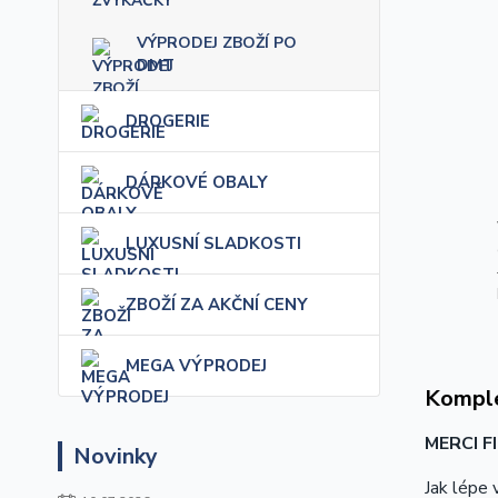
VÝPRODEJ ZBOŽÍ PO
DMT
DROGERIE
DÁRKOVÉ OBALY
LUXUSNÍ SLADKOSTI
ZBOŽÍ ZA AKČNÍ CENY
MEGA VÝPRODEJ
Komple
MERCI F
Novinky
Jak lépe 