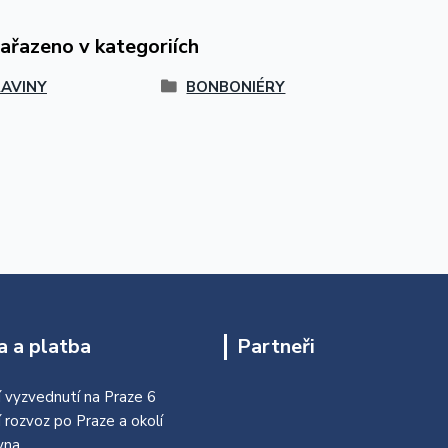
zařazeno v kategoriích
AVINY
BONBONIÉRY
 a platba
Partneři
 vyzvednutí na Praze 6
í rozvoz po Praze a okolí
vna