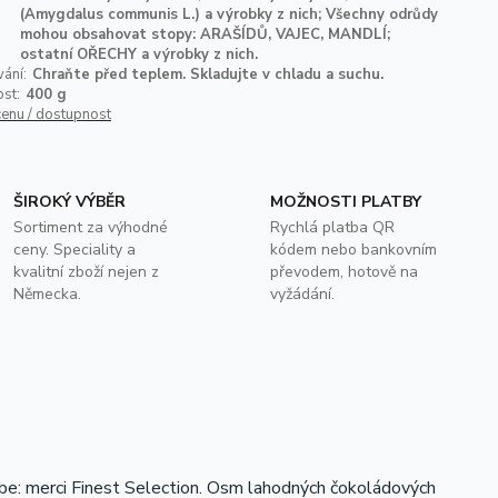
(Amygdalus communis L.) a výrobky z nich; Všechny odrůdy
mohou obsahovat stopy: ARAŠÍDŮ, VAJEC, MANDLÍ;
ostatní OŘECHY a výrobky z nich.
ání:
Chraňte před teplem. Skladujte v chladu a suchu.
st:
400 g
cenu / dostupnost
ŠIROKÝ VÝBĚR
MOŽNOSTI PLATBY
Sortiment za výhodné
Rychlá platba QR
ceny. Speciality a
kódem nebo bankovním
kvalitní zboží nejen z
převodem, hotově na
Německa.
vyžádání.
ebe: merci Finest Selection. Osm lahodných čokoládových