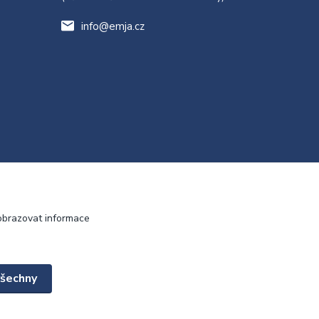
info@emja.cz
obrazovat informace
všechny
Vytvořeno na
Eshop-rychle.cz