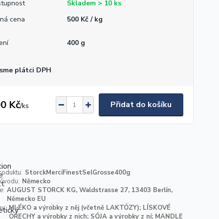
tupnost
Skladem > 10 ks
ná cena
500 Kč / kg
ení
400 g
sme plátci DPH
0 Kč
Přidat do košíku
/
ks
roduktu:
StorckMerciFinestSelGrosse400g
ůvodu:
Německo
e:
AUGUST STORCK KG, Waldstrasse 27, 13403 Berlín,
Německo EU
ny:
MLÉKO a výrobky z něj (včetně LAKTÓZY); LÍSKOVÉ
OŘECHY a výrobky z nich; SÓJA a výrobky z ní; MANDLE