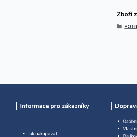
Zboží 
POTR
Informace pro zákazníky
Doprava
Osobní
Vlastn
Jak nakupovat
Balíko