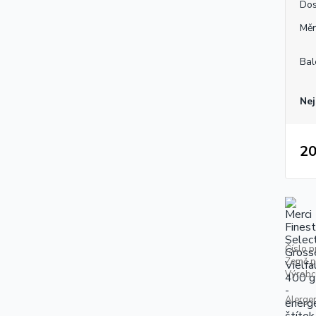
Dos
Měr
Bal
Nej
20
Číslo p
Země p
Výrobc
Alerge