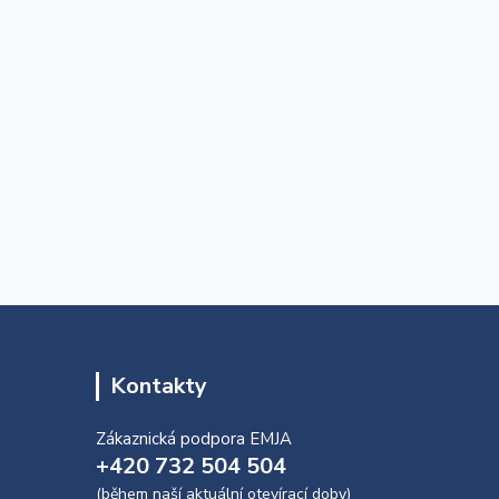
Kontakty
Zákaznická podpora EMJA
+420 732 504 504
(během naší aktuální otevírací doby)