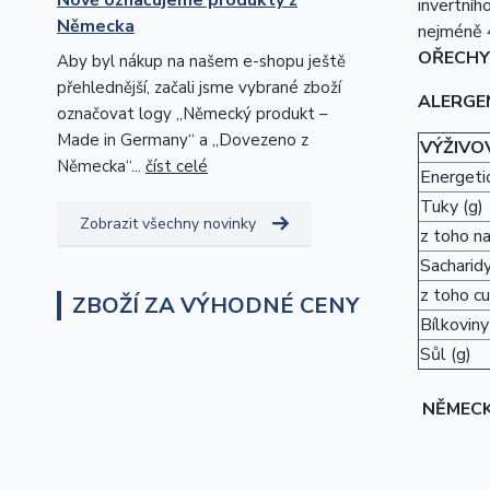
invertníh
Německa
nejméně 
OŘECHY 
Aby byl nákup na našem e-shopu ještě
přehlednější, začali jsme vybrané zboží
ALERGE
označovat logy „Německý produkt –
Made in Germany“ a „Dovezeno z
VÝŽIVO
Německa“...
číst celé
Energetic
Tuky (g)
Zobrazit všechny novinky
z toho n
Sacharidy
z toho cu
ZBOŽÍ ZA VÝHODNÉ CENY
Bílkoviny
Sůl (g)
NĚMEC