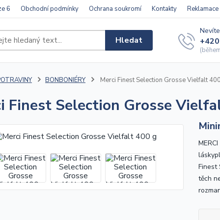
ze 6
Obchodní podmínky
Ochrana soukromí
Kontakty
Reklamace
Nevíte
Hledat
+420
(během 
POTRAVINY
BONBONIÉRY
Merci Finest Selection Grosse Vielfalt 40
i Finest Selection Grosse Vielfa
Mini
MERCI 
láskyp
Finest
těch ne
rozmani