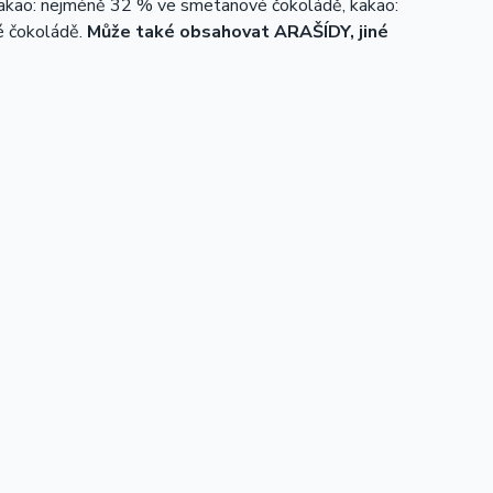
 kakao: nejméně 32 % ve smetanové čokoládě, kakao:
é čokoládě.
Může také obsahovat ARAŠÍDY, jiné