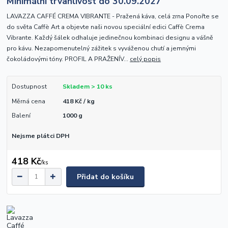
Minimální trvanlivost do 30.09.2027
LAVAZZA CAFFÉ CREMA VIBRANTE - Pražená káva, celá zrna Ponořte se
do světa Caffè Art a objevte naši novou speciální edici Caffè Crema
Vibrante. Každý šálek odhaluje jedinečnou kombinaci designu a vášně
pro kávu. Nezapomenutelný zážitek s vyváženou chutí a jemnými
čokoládovými tóny. PROFIL A PRAŽENÍV...
celý popis
Dostupnost
Skladem > 10 ks
Měrná cena
418 Kč / kg
Balení
1000 g
Nejsme plátci DPH
418 Kč
/
ks
Přidat do košíku