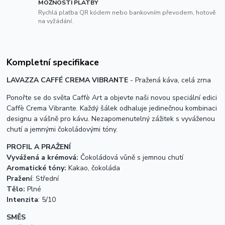
MOŽNOSTI PLATBY
Rychlá platba QR kódem nebo bankovním převodem, hotově
na vyžádání.
Kompletní specifikace
LAVAZZA CAFFÉ CREMA VIBRANTE
- Pražená káva, celá zrna
Ponořte se do světa Caffè Art a objevte naši novou speciální edici
Caffè Crema Vibrante. Každý šálek odhaluje jedinečnou kombinaci
designu a vášně pro kávu. Nezapomenutelný zážitek s vyváženou
chutí a jemnými čokoládovými tóny.
PROFIL A PRAŽENÍ
Vyvážená a krémová:
Čokoládová vůně s jemnou chutí
Aromatické tóny:
Kakao, čokoláda
Pražení
: Střední
Tělo:
Plné
Intenzita
: 5/10
SMĚS