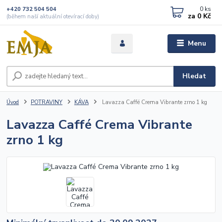
0
ks
+420 732 504 504
za
0 Kč
(během naší aktuální otevírací doby)
Menu
Hledat
Úvod
POTRAVINY
KÁVA
Lavazza Caffé Crema Vibrante zrno 1 kg
Lavazza Caffé Crema Vibrante
zrno 1 kg