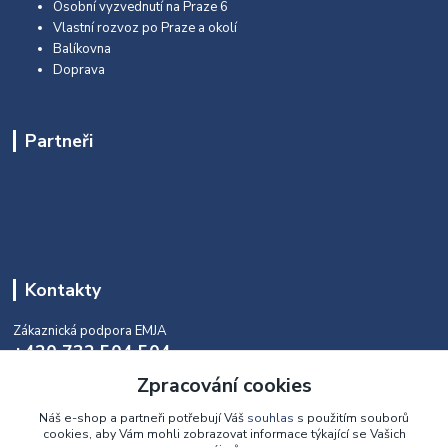
Osobní vyzvednutí na Praze 6
Vlastní rozvoz po Praze a okolí
Balíkovna
Doprava
Partneři
Kontakty
Zákaznická podpora EMJA
+420 732 504 504
(během naší aktuální otevírací doby)
Zpracování cookies
info@emja.cz
Náš e-shop a partneři potřebují Váš
souhlas
s použitím souborů
cookies, aby Vám mohli zobrazovat informace týkající se Vašich