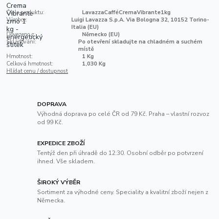
Číslo produktu:
LavazzaCafféCremaVibrante1kg
Výrobce:
Luigi Lavazza S.p.A. Via Bologna 32, 10152 Torino-
Italia (EU)
Dovezeno z:
Německo (EU)
Skladování:
Po otevření skladujte na chladném a suchém
místě
Hmotnost:
1 Kg
Celková hmotnost:
1,030 Kg
Hlídat cenu / dostupnost
DOPRAVA
Výhodná doprava po celé ČR od 79 Kč. Praha – vlastní rozvoz
od 99 Kč.
EXPEDICE ZBOŽÍ
Tentýž den při úhradě do 12:30. Osobní odběr po potvrzení
ihned. Vše skladem.
ŠIROKÝ VÝBĚR
Sortiment za výhodné ceny. Speciality a kvalitní zboží nejen z
Německa.