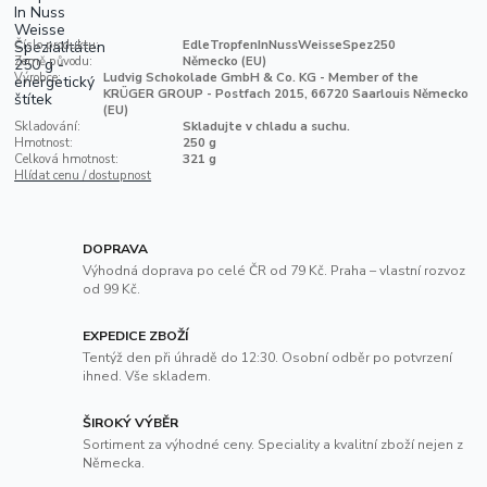
Číslo produktu:
EdleTropfenInNussWeisseSpez250
Země původu:
Německo (EU)
Výrobce:
Ludvig Schokolade GmbH & Co. KG - Member of the
KRÜGER GROUP - Postfach 2015, 66720 Saarlouis Německo
(EU)
Skladování:
Skladujte v chladu a suchu.
Hmotnost:
250 g
Celková hmotnost:
321 g
Hlídat cenu / dostupnost
DOPRAVA
Výhodná doprava po celé ČR od 79 Kč. Praha – vlastní rozvoz
od 99 Kč.
EXPEDICE ZBOŽÍ
Tentýž den při úhradě do 12:30. Osobní odběr po potvrzení
ihned. Vše skladem.
ŠIROKÝ VÝBĚR
Sortiment za výhodné ceny. Speciality a kvalitní zboží nejen z
Německa.