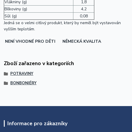
Vlákniny (g)
1,8
Bílkoviny (g)
4,2
Sůl (g)
0,08
Jedná se o velmi citlivý produkt, který by neměl být vystavován
vyšším teplotám.
N
ENÍ VHODNÉ PRO DĚTI
NĚMECKÁ KVALITA
Zboží zařazeno v kategoriích
POTRAVINY
BONBONIÉRY
Informace pro zákazníky