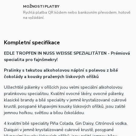
MOŽNOSTI PLATBY
Rychlá platba QR kódem nebo bankovním převodem, hotově
na vyžádání.
Kompletní specifikace
EDLE TROPFEN IN NUSS WEISSE SPEZIALITÄTEN - Prémiová
specialita pro fajnšmekry!
Pralinky s tekutou alkoholovou náplní s polevou z bílé
čokolády a kousky pražených lískových oříšků
Ušlechtilé pálenky v oříšcích jsou velmi speciální alkoholovou
pralinkovou specialitou. Kvalitní ovocné likéry, ovocné pálenky,
klasické brandy a bílé speciality v jemně krystalizované cukrové
krustě, posypané křupavými kousky lískových oříšků, jsou zalité
jemnou hořkou, světlou a bílou čokoládou.
4 kvalitní bílé speciality Piña Colada, Gin Daisy, Citrónová vodka,
Daiquiri v jemně krystalizované cukrové krustě, posypané