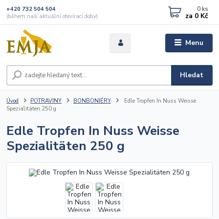
0
ks
+420 732 504 504
za
0 Kč
(během naší aktuální otevírací doby)
Menu
Hledat
Úvod
POTRAVINY
BONBONIÉRY
Edle Tropfen In Nuss Weisse
Spezialitäten 250 g
Edle Tropfen In Nuss Weisse
Spezialitäten 250 g