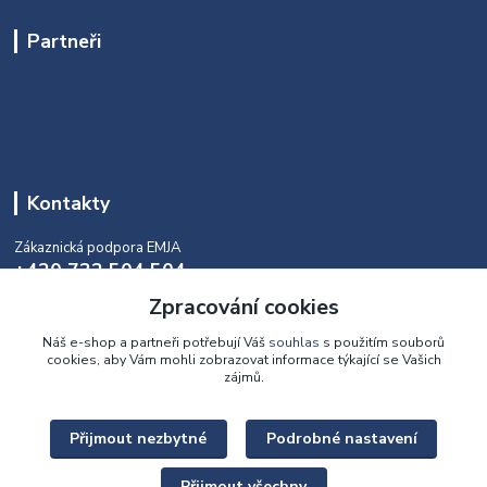
Partneři
Kontakty
Zákaznická podpora EMJA
+420 732 504 504
(během naší aktuální otevírací doby)
Zpracování cookies
info@emja.cz
Náš e-shop a partneři potřebují Váš
souhlas
s použitím souborů
cookies, aby Vám mohli zobrazovat informace týkající se Vašich
zájmů.
Přijmout nezbytné
Podrobné nastavení
Upravit sběr cookies.
Přijmout všechny