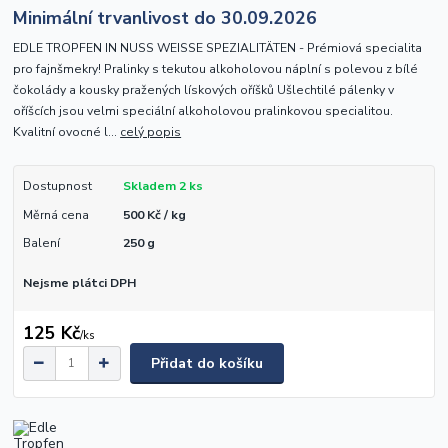
Minimální trvanlivost do 30.09.2026
EDLE TROPFEN IN NUSS WEISSE SPEZIALITÄTEN - Prémiová specialita
pro fajnšmekry! Pralinky s tekutou alkoholovou náplní s polevou z bílé
čokolády a kousky pražených lískových oříšků Ušlechtilé pálenky v
oříšcích jsou velmi speciální alkoholovou pralinkovou specialitou.
Kvalitní ovocné l...
celý popis
Dostupnost
Skladem 2 ks
Měrná cena
500 Kč / kg
Balení
250 g
Nejsme plátci DPH
125 Kč
/
ks
Přidat do košíku