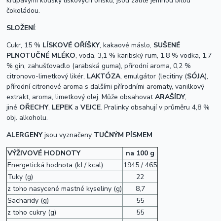
křupavými kousky lískových oříšků, jsou zalité jemnou bílou
čokoládou.
SLOŽENÍ
:
Cukr, 15 %
LÍSKOVÉ OŘÍŠKY
,
kakaové máslo
,
SUŠENÉ
PLNOTUČNÉ MLÉKO
, voda, 3,1 % karibský rum, 1,8 % vodka, 1,7
% gin,
zahušťovadlo (arabská guma), přírodní aroma, 0,2 %
citronovo-limetkový likér,
LAKTÓZA
, emulgátor (lecitiny (
SÓJA
),
přírodní citronové aroma s dalšími přírodními aromaty,
vanilkový
extrakt, aroma, limetkový olej. Může obsahovat
ARAŠÍDY
,
jiné
OŘECHY
,
LEPEK
a
VEJCE
.
Pralinky obsahují v průměru 4,8 %
obj. alkoholu.
ALERGENY
jsou vyznačeny
TUČNÝM PÍSMEM
VÝŽIVOVÉ HODNOTY
na 100 g
Energetická hodnota (kJ / kcal)
1945 / 465
Tuky (g)
22
z toho nasycené mastné kyseliny (g)
8,7
Sacharidy (g)
55
z toho cukry (g)
55