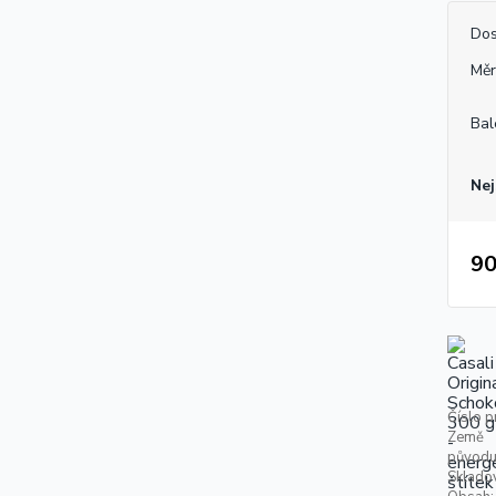
Dos
Měr
Bal
Nej
90
Číslo p
Země
původu
Skladov