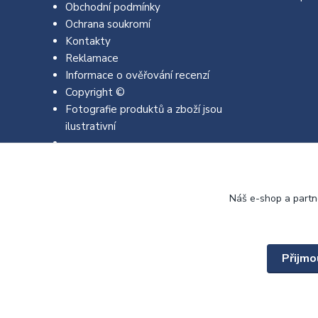
Obchodní podmínky
Ochrana soukromí
Kontakty
Reklamace
Informace o ověřování recenzí
Copyright ©
Fotografie produktů a zboží jsou
ilustrativní
Náš e-shop a partn
Přijmo
Copyright © 2022 - 2026 EMJA.cz Všechna práva vyhrazena.