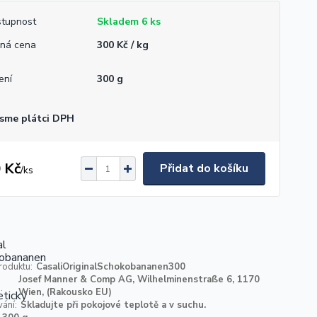
tupnost
Skladem 6 ks
ná cena
300 Kč / kg
ení
300 g
sme plátci DPH
 Kč
Přidat do košíku
/
ks
roduktu:
CasaliOriginalSchokobananen300
Josef Manner & Comp AG, Wilhelminenstraße 6, 1170
:
Wien, (Rakousko EU)
ání:
Skladujte při pokojové teplotě a v suchu.