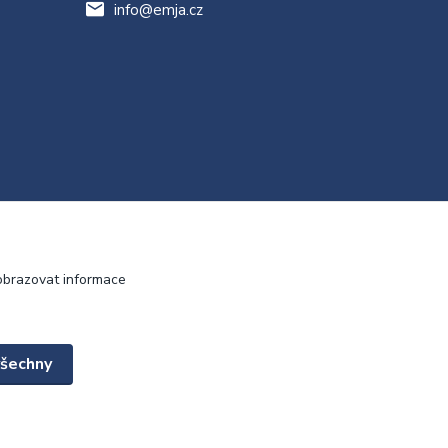
info@emja.cz
obrazovat informace
všechny
Vytvořeno na
Eshop-rychle.cz