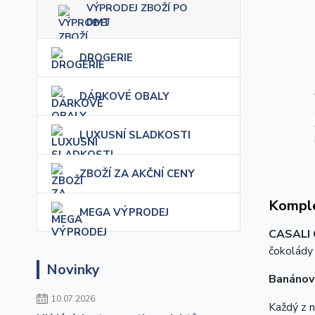
VÝPRODEJ ZBOŽÍ PO
DMT
DROGERIE
DÁRKOVÉ OBALY
LUXUSNÍ SLADKOSTI
ZBOŽÍ ZA AKČNÍ CENY
Komple
MEGA VÝPRODEJ
CASALI
čokolády
Novinky
Banánov
10.07.2026
Každý z n