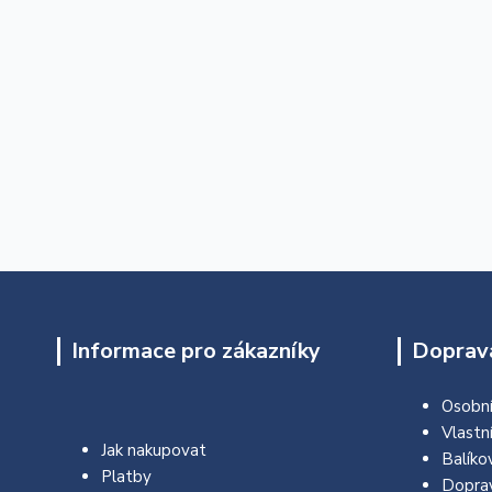
Informace pro zákazníky
Doprava
Osobní
Vlastn
Jak nakupovat
Balíko
Platby
Dopra