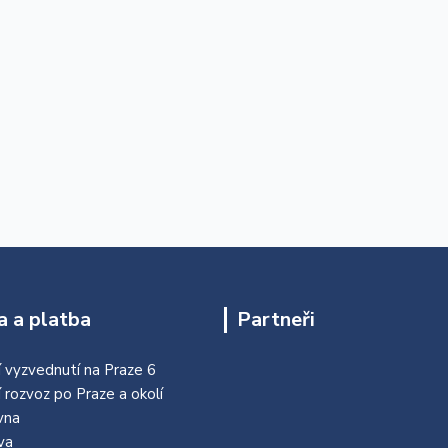
 a platba
Partneři
 vyzvednutí na Praze 6
í rozvoz po Praze a okolí
vna
va