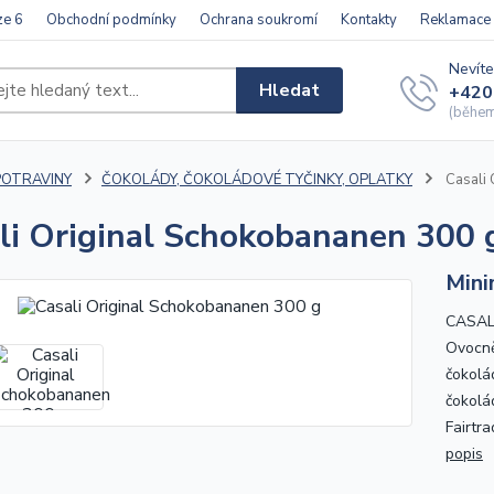
ze 6
Obchodní podmínky
Ochrana soukromí
Kontakty
Reklamace
Nevíte
Hledat
+420
(během 
POTRAVINY
ČOKOLÁDY, ČOKOLÁDOVÉ TYČINKY, OPLATKY
Casali 
li Original Schokobananen 300 
Mini
CASAL
Ovocně
čokolá
čokolá
Fairtr
popis