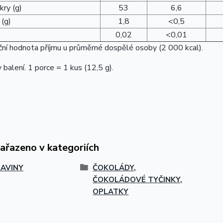
kry (g)
53
6,6
 (g)
1,8
<0,5
0,02
<0,01
ní hodnota příjmu u průměrné dospělé osoby (2 000 kcal).
v balení. 1 porce = 1 kus (12,5 g).
zařazeno v kategoriích
AVINY
ČOKOLÁDY,
ČOKOLÁDOVÉ TYČINKY,
OPLATKY