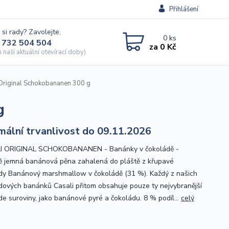
Přihlášení
 si rady? Zavolejte.
0
ks
 732 504 504
za
0 Kč
naší aktuální otevírací doby)
Original Schokobananen 300 g
g
mální trvanlivost do 09.11.2026
I ORIGINAL SCHOKOBANANEN - Banánky v čokoládě -
 jemná banánová pěna zahalená do pláště z křupavé
dy Banánový marshmallow v čokoládě (31 %). Každý z našich
dových banánků Casali přitom obsahuje pouze ty nejvybranější
ade suroviny, jako banánové pyré a čokoládu. 8 % podíl...
celý