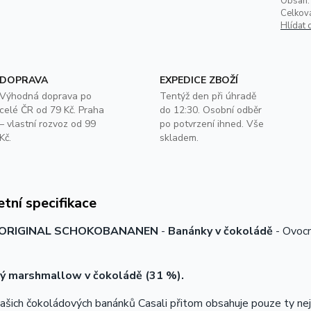
Obsah:
Celkov
Hlídat 
DOPRAVA
EXPEDICE ZBOŽÍ
Výhodná doprava po
Tentýž den při úhradě
celé ČR od 79 Kč. Praha
do 12:30. Osobní odběr
– vlastní rozvoz od 99
po potvrzení ihned. Vše
Kč.
skladem.
tní specifikace
 ORIGINAL SCHOKOBANANEN
-
Banánky v čokoládě
- Ovocn
ý marshmallow v čokoládě (31 %).
ašich čokoládových banánků Casali přitom obsahuje pouze ty nejv