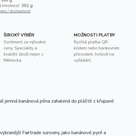
300 g
á hmotnost:
352 g
cenu / dostupnost
ŠIROKÝ VÝBĚR
MOŽNOSTI PLATBY
Sortiment za výhodné
Rychlá platba QR
ceny. Speciality a
kódem nebo bankovním
kvalitní zboží nejen z
převodem, hotově na
Německa.
vyžádání.
ě jemná banánová pěna zahalená do pláště z křupavé
ybranější Fairtrade suroviny, jako banánové pyré a