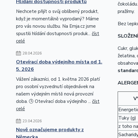
Hlídání dostupnosti produktů
čokoládu.
pražírny.
Nechcete přijít o svůj oblíbený produkt,
když je momentálně vyprodaný? Máme
Bez lepku
pro vás novou službu. Na Emja.cz jsme
spustili hlídání dostupnosti produk...
číst
SLOŽENÍ
celé
Cukr, glu
28.04.2026
želatina, 
Otevírací doba výdejního místa od 1.
obsahova
5. 2026
standard
Vážení zákazníci, od 1. května 2026 platí
ALERGE
pro osobní vyzvednutí objednávek na
našem výdejním místě nová provozní
V
doba. 🕒 Otevírací doba výdejního ...
číst
celé
Energetic
Tuky (g)
23.04.2026
z toho n
Nově označujeme produkty z
Sacharidy
Německa