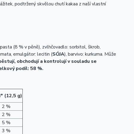
žitek, podtržený skvělou chutí kakaa z naší vlastní
asta (8 % v pěně), zvlhčovadlo: sorbitol, škrob,
romata, emulgátor: lecitin (
SÓJA
), barvivo: kurkuma. Může
ěstují, obchodují a kontrolují v souladu se
elkový podíl: 58 %.
* (12,5 g)
2 %
2 %
5 %
3 %