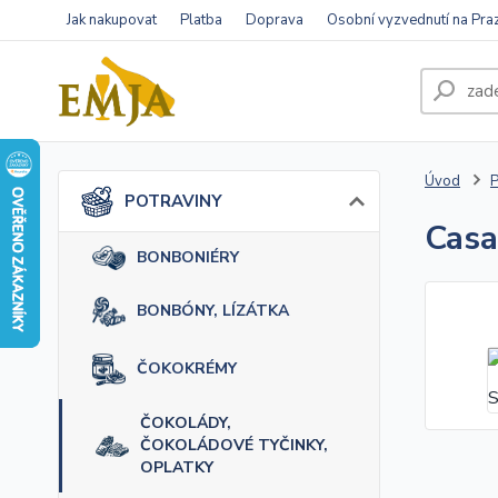
Jak nakupovat
Platba
Doprava
Osobní vyzvednutí na Pra
Úvod
POTRAVINY
Casa
BONBONIÉRY
BONBÓNY, LÍZÁTKA
ČOKOKRÉMY
ČOKOLÁDY,
ČOKOLÁDOVÉ TYČINKY,
OPLATKY