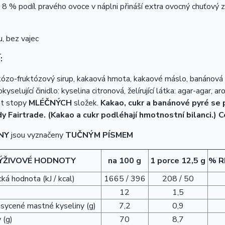
 8 % podíl pravého ovoce v náplni přináší extra ovocný chuťový zá
, bez vajec
:
kózo-fruktózový sirup, kakaová hmota, kakaové máslo, banánová p
okyselující činidlo: kyselina citronová, želírující látka: agar-agar, a
t stopy
MLÉČNÝCH
složek.
Kakao, cukr a banánové pyré se p
y Fairtrade. (Kakao a cukr podléhají hmotnostní bilanci.) C
NY
jsou vyznačeny
TUČNÝM PÍSMEM
ÝŽIVOVÉ HODNOTY
na 100 g
1 porce
12,5 g
% RI
ká hodnota (kJ / kcal)
1665 / 396
208 / 50
12
1,5
asycené mastné kyseliny (g)
7,2
0,9
 (g)
70
8,7