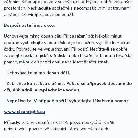
zářením. Skladujte pouze v suchých, chladných a dobře větraných
prostorách. Neskladujte společně s nekompatibilními potravinami
a nápoji. Otevírejte pouze při použití.
Bezpečnostní instrukce:
Uchovávejte mimo dosah dětí. Při zasažení očí: Několik minut
opatrně vyplachujte vodou. Pokud je to možné, vyjměte kontaktní
čočky. Pokračujte ve vyplachování. Při požití: Necítíte-li se dobře,
zavolejte toxikologické středisko nebo lékaře. Je-li nutná lékařská
pomoc, mějte k dispozici obal nebo identifikační štítek.
Uchovávejte mimo dosah dětí.
Zabraňte kontaktu s očima. Pokud se přípravek dostane do
očí, důkladně je vypláchněte vodou.
Nepožívejte. V případě požití vyhledejte lékařskou pomoc.
www.cleanright.eu
Přísady:
>30 % zeolitů, 5–<15 % polykarboxylátů, <5 %
neiontových povrchově aktivních látek, vonných látek.