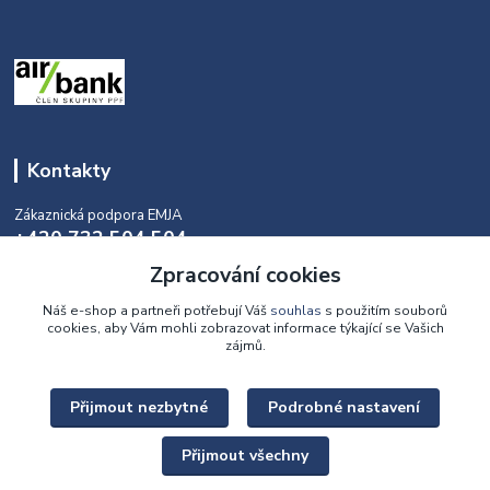
Kontakty
Zákaznická podpora EMJA
+420 732 504 504
(během naší aktuální otevírací doby)
Zpracování cookies
info@emja.cz
Náš e-shop a partneři potřebují Váš
souhlas
s použitím souborů
cookies, aby Vám mohli zobrazovat informace týkající se Vašich
zájmů.
Přijmout nezbytné
Podrobné nastavení
Upravit sběr cookies.
Přijmout všechny
Copyright © 2022 - 2026 EMJA.cz Všechna práva vyhrazena.