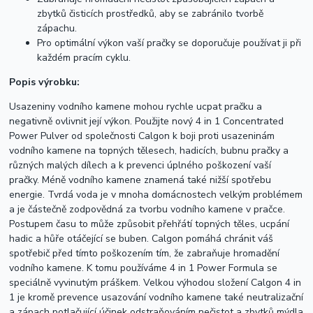
zbytků čisticích prostředků, aby se zabránilo tvorbě
zápachu.
Pro optimální výkon vaší pračky se doporučuje používat ji při
každém pracím cyklu.
Popis výrobku:
Usazeniny vodního kamene mohou rychle ucpat pračku a
negativně ovlivnit její výkon. Použijte nový 4 in 1 Concentrated
Power Pulver od společnosti Calgon k boji proti usazeninám
vodního kamene na topných tělesech, hadicích, bubnu pračky a
různých malých dílech a k prevenci úplného poškození vaší
pračky. Méně vodního kamene znamená také nižší spotřebu
energie. Tvrdá voda je v mnoha domácnostech velkým problémem
a je částečně zodpovědná za tvorbu vodního kamene v pračce.
Postupem času to může způsobit přehřátí topných těles, ucpání
hadic a hůře otáčející se buben. Calgon pomáhá chránit váš
spotřebič před tímto poškozením tím, že zabraňuje hromadění
vodního kamene. K tomu používáme 4 in 1 Power Formula se
speciálně vyvinutým práškem. Velkou výhodou složení Calgon 4 in
1 je kromě prevence usazování vodního kamene také neutralizační
a zápach potlačující účinek odstraňováním nečistot a zbytků mýdla