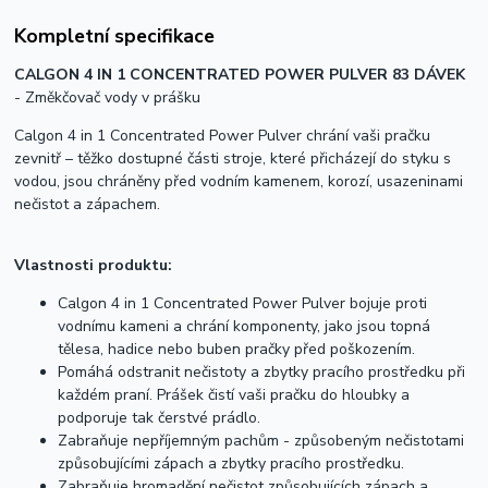
Kompletní specifikace
CALGON 4 IN 1 CONCENTRATED POWER PULVER 83 DÁVEK
- Změkčovač vody v prášku
Calgon 4 in 1 Concentrated Power Pulver chrání vaši pračku
zevnitř – těžko dostupné části stroje, které přicházejí do styku s
vodou, jsou chráněny před vodním kamenem, korozí, usazeninami
nečistot a zápachem.
Vlastnosti produktu:
Calgon 4 in 1 Concentrated Power Pulver bojuje proti
vodnímu kameni a chrání komponenty, jako jsou topná
tělesa, hadice nebo buben pračky před poškozením.
Pomáhá odstranit nečistoty a zbytky pracího prostředku při
každém praní. Prášek čistí vaši pračku do hloubky a
podporuje tak čerstvé prádlo.
Zabraňuje nepříjemným pachům - způsobeným nečistotami
způsobujícími zápach a zbytky pracího prostředku.
Zabraňuje hromadění nečistot způsobujících zápach a