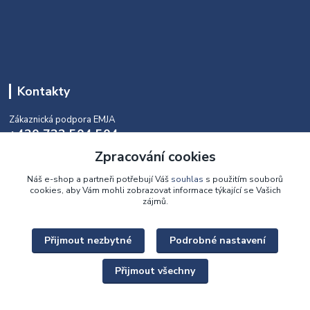
Kontakty
Zákaznická podpora EMJA
+420 732 504 504
(během naší aktuální otevírací doby)
Zpracování cookies
info@emja.cz
Náš e-shop a partneři potřebují Váš
souhlas
s použitím souborů
cookies, aby Vám mohli zobrazovat informace týkající se Vašich
zájmů.
Přijmout nezbytné
Podrobné nastavení
Upravit sběr cookies.
Přijmout všechny
Copyright © 2022 - 2026 EMJA.cz Všechna práva vyhrazena.
Vytvořeno na
Eshop-rychle.cz