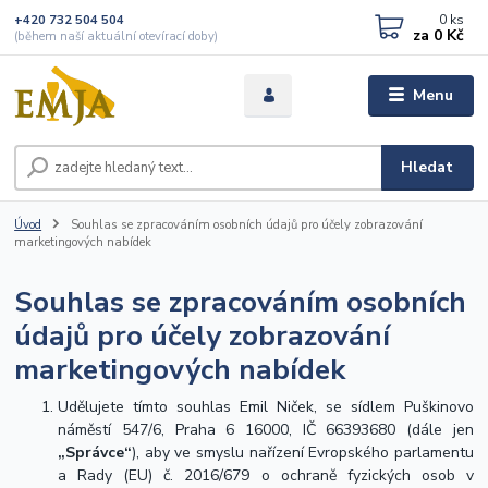
0
ks
+420 732 504 504
za
0 Kč
(během naší aktuální otevírací doby)
Menu
Hledat
Úvod
Souhlas se zpracováním osobních údajů pro účely zobrazování
marketingových nabídek
Souhlas se zpracováním osobních
údajů pro účely zobrazování
marketingových nabídek
Udělujete tímto souhlas Emil Niček, se sídlem Puškinovo
náměstí 547/6, Praha 6 16000, IČ 66393680 (dále jen
„Správce“
), aby ve smyslu nařízení Evropského parlamentu
a Rady (EU) č. 2016/679 o ochraně fyzických osob v