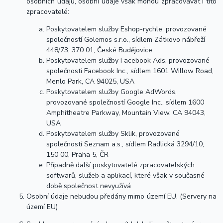
osobních údajů, osobní údaje však mohou zpracovávat i tito
zpracovatelé:
Poskytovatelem služby Eshop-rychle, provozované
společností Golemos s.r.o., sídlem Zátkovo nábřeží
448/73, 370 01, České Budějovice
Poskytovatelem služby Facebook Ads, provozované
společností Facebook Inc., sídlem 1601 Willow Road,
Menlo Park, CA 94025, USA
Poskytovatelem služby Google AdWords,
provozované společností Google Inc., sídlem 1600
Amphitheatre Parkway, Mountain View, CA 94043,
USA
Poskytovatelem služby Sklik, provozované
společností Seznam a.s., sídlem Radlická 3294/10,
150 00, Praha 5, ČR
Případně další poskytovatelé zpracovatelských
softwarů, služeb a aplikací, které však v současné
době společnost nevyužívá
Osobní údaje nebudou předány mimo území EU. (Servery na
území EU)