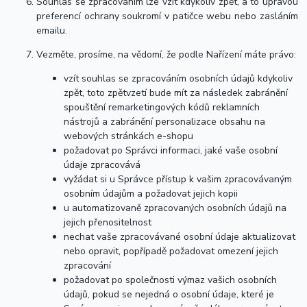
Souhlas se zpracováním lze vzít kdykoliv zpět, a to úpravou
preferencí ochrany soukromí v patičce webu nebo zasláním
emailu.
Vezměte, prosíme, na vědomí, že podle Nařízení máte právo:
vzít souhlas se zpracováním osobních údajů kdykoliv
zpět, toto zpětvzetí bude mít za následek zabránění
spouštění remarketingových kódů reklamních
nástrojů a zabránění personalizace obsahu na
webových stránkách e-shopu
požadovat po Správci informaci, jaké vaše osobní
údaje zpracovává
vyžádat si u Správce přístup k vašim zpracovávaným
osobním údajům a požadovat jejich kopii
u automatizovaně zpracovaných osobních údajů na
jejich přenositelnost
nechat vaše zpracovávané osobní údaje aktualizovat
nebo opravit, popřípadě požadovat omezení jejich
zpracování
požadovat po společnosti výmaz vašich osobních
údajů, pokud se nejedná o osobní údaje, které je