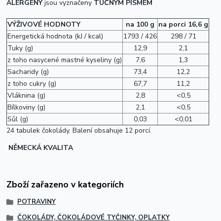
ALERGENY
jsou vyznačeny
TUČNÝM PÍSMEM
VÝŽIVOVÉ HODNOTY
na 100 g
na porci 16,6 g
Energetická hodnota (kJ / kcal)
1793 / 426
298 / 71
Tuky (g)
12,9
2,1
z toho nasycené mastné kyseliny (g)
7,6
1,3
Sacharidy (g)
73,4
12,2
z toho cukry (g)
67,7
11,2
Vláknina (g)
2,8
<0,5
Bílkoviny (g)
2,1
<0,5
Sůl (g)
0,03
<0,01
24 tabulek čokolády. Balení obsahuje 12 porcí.
NĚMECKÁ KVALITA
Zboží zařazeno v kategoriích
POTRAVINY
ČOKOLÁDY, ČOKOLÁDOVÉ TYČINKY, OPLATKY