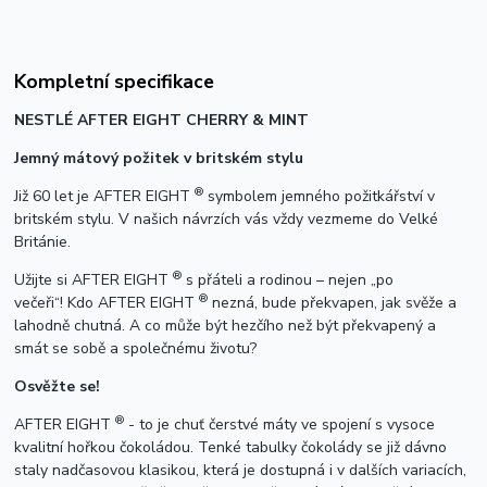
Kompletní specifikace
NESTLÉ AFTER EIGHT CHERRY & MINT
Jemný mátový požitek v britském stylu
®
Již 60 let je AFTER EIGHT
symbolem jemného požitkářství v
britském stylu. V našich návrzích vás vždy vezmeme do Velké
Británie.
®
Užijte si AFTER EIGHT
s přáteli a rodinou – nejen „po
®
večeři“! Kdo AFTER EIGHT
nezná, bude překvapen, jak svěže a
lahodně chutná. A co může být hezčího než být překvapený a
smát se sobě a společnému životu?
Osvěžte se!
®
AFTER EIGHT
- to je chuť čerstvé máty ve spojení s vysoce
kvalitní hořkou čokoládou. Tenké tabulky čokolády se již dávno
staly nadčasovou klasikou, která je dostupná i v dalších variacích,