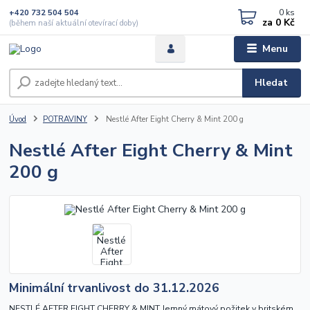
0
ks
+420 732 504 504
za
0 Kč
(během naší aktuální otevírací doby)
Menu
Hledat
Úvod
POTRAVINY
Nestlé After Eight Cherry & Mint 200 g
Nestlé After Eight Cherry & Mint
200 g
Minimální trvanlivost do 31.12.2026
NESTLÉ AFTER EIGHT CHERRY & MINT Jemný mátový požitek v britském