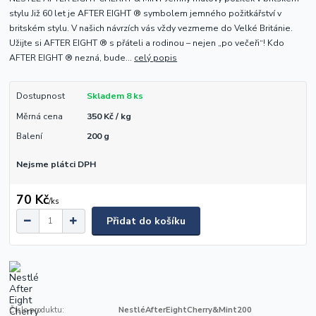
stylu Již 60 let je AFTER EIGHT ® symbolem jemného požitkářství v
britském stylu. V našich návrzích vás vždy vezmeme do Velké Británie.
Užijte si AFTER EIGHT ® s přáteli a rodinou – nejen „po večeři“! Kdo
AFTER EIGHT ® nezná, bude...
celý popis
Dostupnost
Skladem 8 ks
Měrná cena
350 Kč / kg
Balení
200 g
Nejsme plátci DPH
70 Kč
/
ks
Přidat do košíku
Číslo produktu:
NestléAfterEightCherry&Mint200