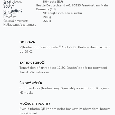
Země původu:
Německo (EU)
Výrobce:
Nestlé Deutschland AG, 60523 Frankfurt am Main,
Germany (EU)
Skladování:
Skladujte v chladu a suchu.
Hmotnost:
200 g
Celková hmotnost:
220 g
Hlídat cenu / dostupnost
DOPRAVA
Výhodná doprava po celé ČR od 79 Kč. Praha – vlastní rozvoz
od 99 Kč.
EXPEDICE ZBOŽÍ
Tentýž den při úhradě do 12:30. Osobní odběr po potvrzení
ihned. Vše skladem.
ŠIROKÝ VÝBĚR
Sortiment za výhodné ceny. Speciality a kvalitní zboží nejen z
Německa.
MOŽNOSTI PLATBY
Rychlá platba QR kódem nebo bankovním převodem, hotově
na vyžádání.