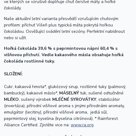
ve kterých se vzrušivě doplňuje chuť čerstvé máty a hořké
čokolády.
Naše aktuální letní varianta přesvědčí vzrušujícím chuťovým
profilem: příchuť Višeň plus typická máta pokrytá hořkou
čokoládou. Osvěžující svádění letní sezóny. Perfektní nabídnout
nebo si užít.
Hořká čokoláda 39,6 % s peprmintovou nápní 60,4 % s
višňovou příchutí. Vedle kakaového másla obsahuje hořká
čokoláda rostlinné tuky.
SLOŽENÍ:
Cukr, kakaová hmota*, glukózový sirup, rostlinné tuky (palmový,
bambucký), kakaové máslo*,
MÁSELNÝ
tuk, sušené odtučněné
MLÉKO
, sušený výrobek
MLÉČNÉ SYROVÁTKY
, stabilizátor
(invertáza), přírodní višňové aroma s jinými přírodnámi aromaty,
emulgátor (lecitiny), přírodní višňové aroma, jedlá sůl,
peprmintový olej, kyselina (kyselina citrónová). * Rainforest
Alliance Certified. Zjistěte vice na:
www.ra.org
.