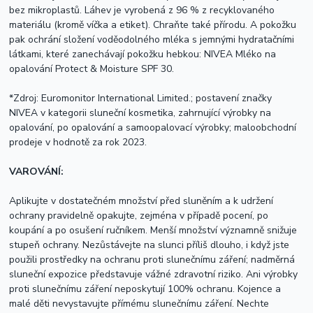
bez mikroplastů. Láhev je vyrobená z 96 % z recyklovaného
materiálu (kromě víčka a etiket). Chraňte také přírodu. A pokožku
pak ochrání složení voděodolného mléka s jemnými
hydra
tačními
látkami, které zanechávají pokožku hebkou:
NIVEA
Mléko na
opalování
Protect
& Moisture SPF 30.
*Zdroj: Euromonitor International Limited.; postavení značky
NIVEA
v kategorii sluneční kosmetika, zahrnující výrobky na
opalování, po opalování a samoopalovací výrobky; maloobchodní
prodeje v hodnotě za rok 2023.
VAROVÁNÍ:
Aplikujte v dostatečném množství před sluněním a k udržení
ochrany pravidelně opakujte, zejména v případě pocení, po
koupání a po osušení ručníkem.
Men
ší množství významně snižuje
stupeň ochrany. Nezůstávejte na slunci příliš dlouho, i když jste
použili prostředky na ochranu proti slunečnímu záření; nadměrná
sluneční expozice představuje vážné zdravotní riziko. Ani výrobky
proti slunečnímu záření neposkytují 100% ochranu. Kojence a
malé děti nevystavujte přímému slunečnímu záření. Nechte