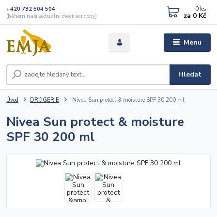
0
ks
+420 732 504 504
za
0 Kč
(během naší aktuální otevírací doby)
Menu
Hledat
Úvod
DROGERIE
Nivea Sun protect & moisture SPF 30 200 ml
Nivea Sun protect & moisture
SPF 30 200 ml