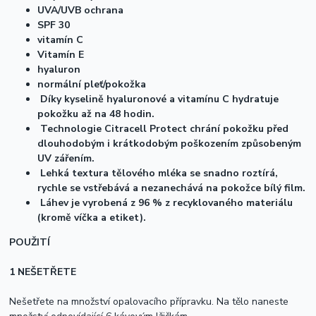
UVA/UVB ochrana
SPF 30
vitamín C
Vitamín E
hyaluron
normální pleť/pokožka
Díky kyselině
hyaluron
ové a vitamínu C
hydra
tuje
pokožku až na 48 hodin.
Technologie Citracell
Protect
chrání pokožku před
dlouhodobým i krátkodobým poškozením způsobeným
UV zářením.
Lehká textura tělového mléka se snadno roztírá,
rychle se vstřebává a nezanechává na pokožce bílý film.
Láhev je vyrobená z 96 % z recyklovaného materiálu
(kromě víčka a etiket).
POUŽITÍ
1
NEŠETŘETE
Nešetřete na množství opalovacího přípravku. Na tělo naneste