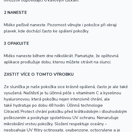
množství odpovídající 6 kávovým lžičkám.
2
NANESTE
Mléko pečlivě naneste. Pozornost věnujte i pokožce při okraji
plavek, kde dochází často ke spálení pokožky.
3
OPAKUJTE
Mléko naneste během dne několikrát. Pamatujte, že opětovná
aplikace prodlužuje dobu, kterou můžete strávit na slunci.
ZJISTIT VÍCE O TOMTO VÝROBKU
Ze sluníčka je naše pokožka sice krásně opálená, často je ale také
vysušená. Naštěstí je tu účinná péče s vitamínem C a kyselinou
hyaluron
ovou, která pokožku nejen intenzivně chrání, ale
také
hydra
tuje po dobu 48 hodin. Účinná technologie
Citracell
Protect
chrání pokožku před krátkodobým i dlouhodobým
poškozením a poskytuje spolehlivou UV ochranu. Nenarušuje
mikrobiální vrstvu pokožky. Složení respektuje oceány –
neobsahuje UV filtry octinoxate, oxybenzone, octocrylene a je