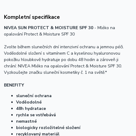
Kompletní specifikace
NIVEA SUN PROTECT & MOISTURE SPF 30
- Mléko na
opalování
Protect
& Moisture SPF 30
Zvolte během slunečních dní intenzivní ochranu a jemnou péči.
Voděodolné složení s vitamínem C a kyselinou
hyaluron
ovou
pokožku hloubkově
hydra
tuje po dobu 48 hodin a zároveň ji
chrání:
NIVEA
Mléko na opalování
Protect
& Moisture SPF 30.
Vyzkoušejte značku sluneční kosmetiky č. 1 na světě.*
BENEFITY
sluneční ochrana
Voděodolné
48h
hydra
tace
rychle se vstřebává
nemastné
biologicky rozložitelné složení
recyklovaný materiál