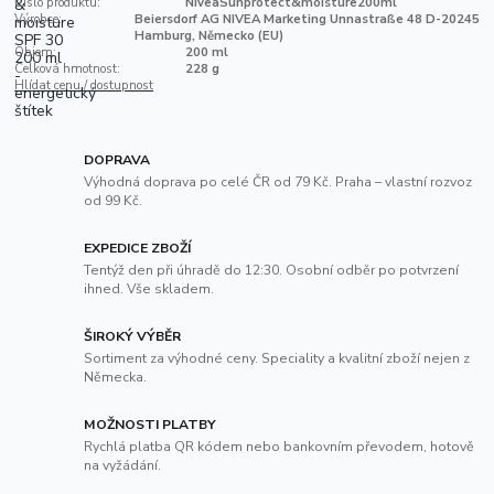
Číslo produktu:
NiveaSunprotect&moisture200ml
Výrobce:
Beiersdorf AG NIVEA Marketing Unnastraße 48 D-20245
Hamburg, Německo (EU)
Objem:
200 ml
Celková hmotnost:
228 g
Hlídat cenu / dostupnost
DOPRAVA
Výhodná doprava po celé ČR od 79 Kč. Praha – vlastní rozvoz
od 99 Kč.
EXPEDICE ZBOŽÍ
Tentýž den při úhradě do 12:30. Osobní odběr po potvrzení
ihned. Vše skladem.
ŠIROKÝ VÝBĚR
Sortiment za výhodné ceny. Speciality a kvalitní zboží nejen z
Německa.
MOŽNOSTI PLATBY
Rychlá platba QR kódem nebo bankovním převodem, hotově
na vyžádání.