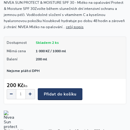
NIVEA SUN PROTECT & MOISTURE SPF 30 - Mléko na opalování Protect
& Moisture SPF 30Zvolte během slunečních dní intenzivní ochranu a
jemnou péči. Voděodolné složení s vitamínem C a kyselinou
hyaluronovou pokožku hloubkově hydratuje po dobu 48 hodin a zároveň
ji chrání: NIVEA Mléko na opalování...
celý popis
Dostupnost
Skladem 2 ks
Měrná cena
1 000 Kč / 1000 ml
Balení
200 ml
Nejsme plátci DPH
200 Kč
/
ks
Přidat do košíku