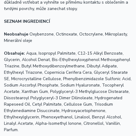
důkladně vstřebat a vyhněte se přímému kontaktu s oblečením a
tvrdými povrchy, může zanechat stopy.
SEZNAM INGREDIENCÍ
Neobsahuje
Oxybenzone, Octinoxate, Octocrylene, Mikroplasty,
Minerální oleje
Obsahuje:
Aqua
, Isopropyl Palmitate, C12-15 Alkyl Benzoate,
Glycerin, Alcohol Denat, Bis-Ethylhexyloxyphenol Methoxyphenyl
Triazine, Butyl Methoxydibenzoylmethane, Dibutyl Adipate,
Ethylhexyl Triazone, Copernicia Cerifera Cera, Glyceryl Stearate
SE, Microcrystalline Cellulose, Phenylbenzimidazole Sulfonic Acid,
Sodium Ascorbyl Phosphate, Sodium
Hyaluron
ate, Tocopheryl
Acetate, Xanthan Gum, Polyglyceryl-3 Methylglucose Distearate,
Diisostearoyl Polyglyceryl-3 Dimer Dilinoleate,
Hydro
genated
Rapeseed Oil, Cetyl Palmitate, Cellulose Gum, Trisodium
Ethylenediamine Disuccinate,
Hydro
xyacetophenone,
Ethylhexylglycerin, Phenoxyethanol, Linalool, Benzyl Alcohol,
Linalyl Acetate, Alpha-Isomethyl Ionone, Citronellol, Vanillin,
Parfum.