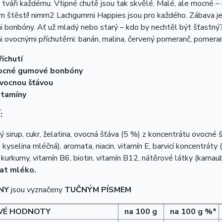
tváři každému. Vtipné chutě jsou tak skvělé. Malé, ale mocné – 
m štěstí! nimm2 Lachgummi Happies jsou pro každého. Zábava je
bonbóny. Ať už mladý nebo starý – kdo by nechtěl být šťastný? I
 ovocnými příchutěmi: banán, malina, červený pomeranč, pomeranč
říchutí
ocné gumové bonbóny
vocnou šťávou
itamíny
:
 sirup, cukr, želatina, ovocná šťáva (5 %) z koncentrátu ovocné šť
, kyselina mléčná), aromata, niacin, vitamín E, barvicí koncentráty 
 kurkumy, vitamín B6, biotin, vitamín B12, nátěrové látky (karnaubs
at mléko.
NY
jsou vyznačeny
TUČNÝM PÍSMEM
VÉ HODNOTY
na 100 g
na 100 g %*