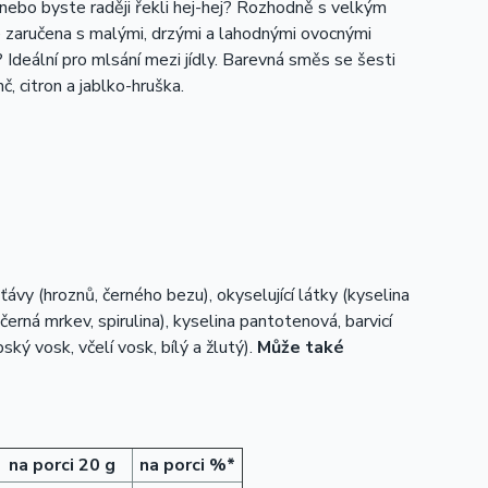
nebo byste raději řekli hej-hej? Rozhodně s velkým
 zaručena s malými, drzými a lahodnými ovocnými
deální pro mlsání mezi jídly. Barevná směs se šesti
, citron a jablko-hruška.
ávy (hroznů, černého bezu), okyselující látky (kyselina
(černá mrkev, spirulina), kyselina pantotenová, barvicí
ký vosk, včelí vosk, bílý a žlutý).
Může také
na porci 20 g
na porci %*