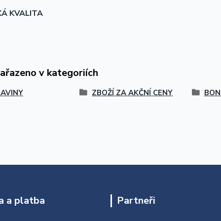
KÁ KVALITA
zařazeno v kategoriích
AVINY
ZBOŽÍ ZA AKČNÍ CENY
BON
 a platba
Partneři