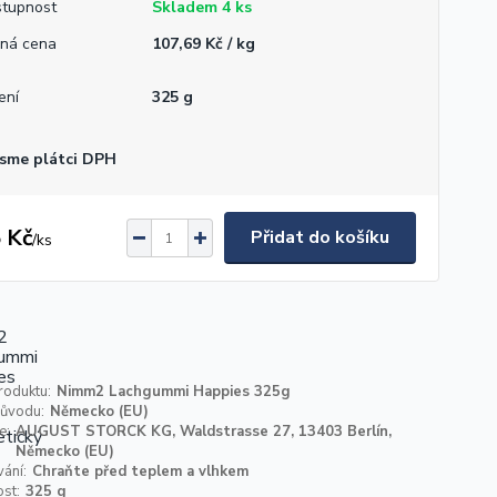
tupnost
Skladem 4 ks
ná cena
107,69 Kč / kg
ení
325 g
sme plátci DPH
 Kč
Přidat do košíku
/
ks
roduktu:
Nimm2 Lachgummi Happies 325g
ůvodu:
Německo (EU)
e:
AUGUST STORCK KG, Waldstrasse 27, 13403 Berlín,
Německo (EU)
ání:
Chraňte před teplem a vlhkem
st:
325 g