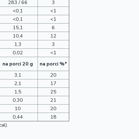
283 / 66
3
<0,1
<1
<0,1
<1
15,1
6
10,4
12
1,3
3
0,02
<1
na porci 20 g
na porci %*
3,1
20
2,1
17
1,5
25
0,30
21
10
20
0,44
18
al).