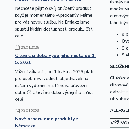
úsměv na 
Nechcete přijít o svůj oblíbený produkt,
množství
když je momentálně vyprodaný? Máme
gumovými 
pro vás novou službu. Na Emja.cz jsme
lahodnými
spustili hlídání dostupnosti produk...
číst
6 p
celé
Ov
S o
28.04.2026
S v
Otevírací doba výdejního místa od 1.
5. 2026
SLOŽENÍ
Vážení zákazníci, od 1. května 2026 platí
Glukózový
pro osobní vyzvednutí objednávek na
citronová
našem výdejním místě nová provozní
extrakt z
doba. 🕒 Otevírací doba výdejního ...
číst
obsahov
celé
ALERGE
23.04.2026
Nově označujeme produkty z
VÝŽIVO
Německa