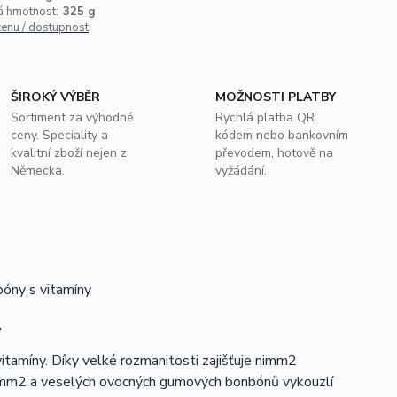
á hmotnost:
325 g
cenu / dostupnost
ŠIROKÝ VÝBĚR
MOŽNOSTI PLATBY
Sortiment za výhodné
Rychlá platba QR
ceny. Speciality a
kódem nebo bankovním
kvalitní zboží nejen z
převodem, hotově na
Německa.
vyžádání.
óny s vitamíny
.
tamíny. Díky velké rozmanitosti zajišťuje nimm2
nimm2 a veselých ovocných gumových bonbónů vykouzlí