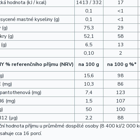
ká hodnota (kJ / kcal)
1413 / 332
17
0,1
<1
asycené mastné kyseliny (g)
0,1
<1
 (g)
75,3
29
kry (g)
52,1
58
 (g)
6,5
13
0,10
2
NY
% referenčního příjmu (NRV)
na 100 g
na 100 g %*
g)
15,6
98
E (mg)
10,3
86
 pantothenová (mg)
7,4
123
B6 (mg)
1,5
107
g)
50
100
B12 (µg)
2,2
88
ní hodnota příjmu u průměrné dospělé osoby (8 400 kJ/2 000 kc
sahuje cca 16 porcí.