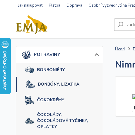
Jak nakupovat
Platba
Doprava
Osobní vyzvednutí na Pra
Úvod
POTRAVINY
Nim
BONBONIÉRY
BONBÓNY, LÍZÁTKA
ČOKOKRÉMY
ČOKOLÁDY,
ČOKOLÁDOVÉ TYČINKY,
OPLATKY