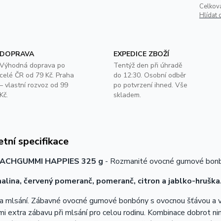
Celkov
Hlídat 
DOPRAVA
EXPEDICE ZBOŽÍ
Výhodná doprava po
Tentýž den při úhradě
celé ČR od 79 Kč. Praha
do 12:30. Osobní odběr
– vlastní rozvoz od 99
po potvrzení ihned. Vše
Kč.
skladem.
tní specifikace
LACHGUMMI HAPPIES 325 g
- Rozmanité ovocné gumové bonb
alina, červený pomeranč, pomeranč, citron a jablko-hruška
a mlsání. Zábavné ovocné gumové bonbóny s ovocnou šťávou a vi
i extra zábavu při mlsání pro celou rodinu. Kombinace dobrot 