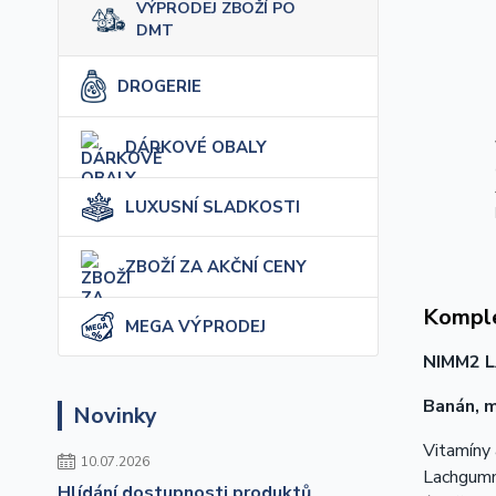
VÝPRODEJ ZBOŽÍ PO
DMT
DROGERIE
DÁRKOVÉ OBALY
LUXUSNÍ SLADKOSTI
ZBOŽÍ ZA AKČNÍ CENY
Komple
MEGA VÝPRODEJ
NIMM2 
Banán, m
Novinky
Vitamíny 
10.07.2026
Lachgumm
Hlídání dostupnosti produktů