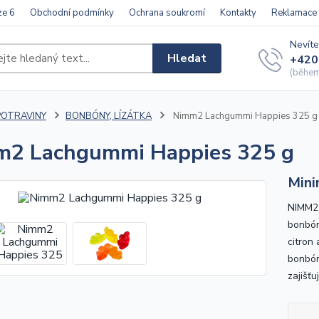
ze 6
Obchodní podmínky
Ochrana soukromí
Kontakty
Reklamace
Nevíte
Hledat
+420
(během 
POTRAVINY
BONBÓNY, LÍZÁTKA
Nimm2 Lachgummi Happies 325 g
m2 Lachgummi Happies 325 g
Mini
NIMM2
bonbón
citron
bonbón
zajišť