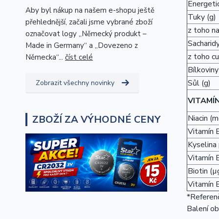
Energetic
Aby byl nákup na našem e-shopu ještě
Tuky (g)
přehlednější, začali jsme vybrané zboží
z toho n
označovat logy „Německý produkt –
Sacharidy
Made in Germany“ a „Dovezeno z
z toho cu
Německa“...
číst celé
Bílkoviny
Sůl (g)
Zobrazit všechny novinky
VITAMÍ
ZBOŽÍ ZA VÝHODNÉ CENY
Niacin (m
Vitamín 
Kyselina
Vitamín 
Biotin (µ
Vitamín 
*Referenč
Balení ob