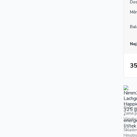
Dos
Měr
Bal
Nej
35
Číslo p
Země p
Výrobc
Skladov
Hmotno