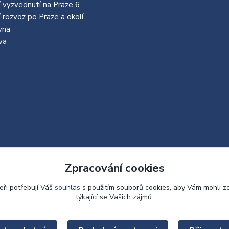
 vyzvednutí na Praze 6
í rozvoz po Praze a okolí
vna
va
Zpracování cookies
eři potřebují Váš
souhlas
s použitím souborů cookies, aby Vám mohli z
týkající se Vašich zájmů.
Upravit sběr cookies.