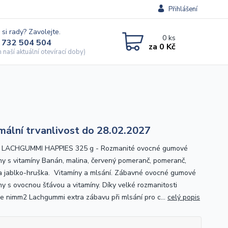
Přihlášení
 si rady? Zavolejte.
0
ks
 732 504 504
za
0 Kč
naší aktuální otevírací doby)
mální trvanlivost do 28.02.2027
 LACHGUMMI HAPPIES 325 g - Rozmanité ovocné gumové
y s vitamíny Banán, malina, červený pomeranč, pomeranč,
 a jablko-hruška. Vitamíny a mlsání. Zábavné ovocné gumové
y s ovocnou šťávou a vitamíny. Díky velké rozmanitosti
uje nimm2 Lachgummi extra zábavu při mlsání pro c...
celý popis