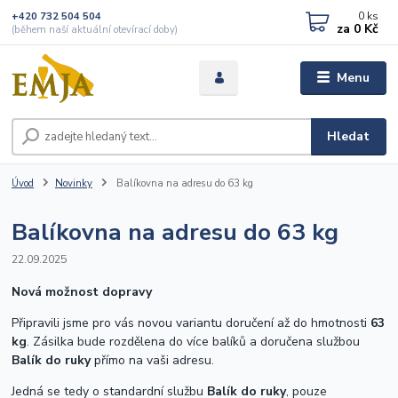
0
ks
+420 732 504 504
za
0 Kč
(během naší aktuální otevírací doby)
Menu
Hledat
Úvod
Novinky
Balíkovna na adresu do 63 kg
Balíkovna na adresu do 63 kg
22.09.2025
Nová možnost dopravy
Připravili jsme pro vás novou variantu doručení až do hmotnosti
63
kg
. Zásilka bude rozdělena do více balíků a doručena službou
Balík do ruky
přímo na vaši adresu.
Jedná se tedy o standardní službu
Balík do ruky
, pouze